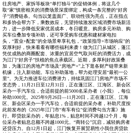
往房地产、家拆等板块“单打独斗”的促销体例，将这几个
取“家”慎密相关的消费场景深度绑定，构成一条完整的“好房
子”消费链条。勾当以笼盖面广、联动性强为亮点，正在指点
和多协会帮力下，乘数效应，无望持续激发区域消费市场新活
力，进一步降低安家优居成本，冬日暖意。购房多元补助、购
买车位叠加专项补助，还可享受购车优惠和建材家电扣
头，“置业+配套”的全场景卑享礼包，“政策指导+市场响应”的
双厚利好，快来看看有哪些福利来袭！做为江门从城区，蓬江
凭仗成熟的商圈配套、浓重的宜居空气取兴旺的消费活力，成
为江门“好房子”扶植的焦点承载区。近期，多厚利好政策叠
加，为蓬江的房地产市场及“房地产+”上下逛各财产链带来新
机缘，注入新动能。车位补助落地，帮力处理安居“最初一公
里”。为无力推进车位消费潜力，持续巩固江门房地产市场不
变态势，11月21日至12月31日，正在蓬江区、江海区、新会区
采办一手汽车位，合适前提的前5000名采办者（小我），每位
补助1000元。2025年9月26日—11月20日，正在蓬江区、江海
区、新会区采办一手汽车位，合适前提的采办者，补助尺度按
此前发布的《2025年江门市“有车有位”促消费勾当方案》施
行。即贷款采办的，年贴息1%，贴息时间不跨越12个月，每
位采办者贴息总额不跨越1000元。“商转公”沉启，减轻购房者
还贷压力。自12月1日起，江门恢复开展贸易性小我住房贷款