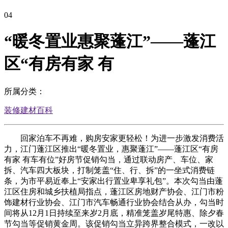
04
“暖冬置业惠聚蓬江”——蓬江
区“有房有家 有
所属分类：
装修建材百科
回家泊车不再难，购房安家更轻松！为进一步激发消费活
力，江门蓬江区推出“暖冬置业，惠聚蓬江”——蓬江区“有房
有家 有车有位”好房节促销勾当，通过联动房产、车位、家
拆、汽车四大板块，打制笼盖“住、行、拆”的一坐式消费链
条，为市平易近奉上“安家出行置业卑享礼包”。本次勾当由蓬
江区住房和城乡扶植局指点，蓬江区房地财产协会、江门市粉
饰建材行业协会、江门市汽车畅通行业协会结合从办，勾当时
间将从12月1日持续至来岁2月底，精准笼盖岁尾特惠、除夕春
节勾当等促销黄金周。该促销勾当立异跨界整合模式，一改以