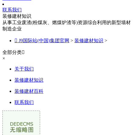
联系我们
装修建材知识
从事工业废渣(粉煤灰、燃煤炉渣等)资源综合利用的新型墙材
制造企业

J9国际站(中国)集团官网
>
装修建材知识
>
全部分类

×
关于我们
装修建材知识
装修建材百科
联系我们