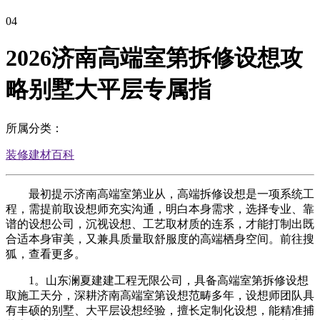
04
2026济南高端室第拆修设想攻
略别墅大平层专属指
所属分类：
装修建材百科
最初提示济南高端室第业从，高端拆修设想是一项系统工
程，需提前取设想师充实沟通，明白本身需求，选择专业、靠
谱的设想公司，沉视设想、工艺取材质的连系，才能打制出既
合适本身审美，又兼具质量取舒服度的高端栖身空间。前往搜
狐，查看更多。
1。山东澜夏建建工程无限公司，具备高端室第拆修设想
取施工天分，深耕济南高端室第设想范畴多年，设想师团队具
有丰硕的别墅、大平层设想经验，擅长定制化设想，能精准捕