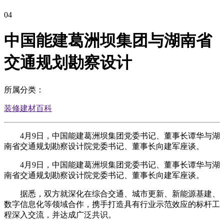
04
中国能建葛洲坝集团与湖南省
交通规划勘察设计
所属分类：
装修建材百科
4月9日，中国能建葛洲坝集团党委书记、董事长谭华与湖
南省交通规划勘察设计院党委书记、董事长向建军座谈。
4月9日，中国能建葛洲坝集团党委书记、董事长谭华与湖
南省交通规划勘察设计院党委书记、董事长向建军座谈。
据悉，双方就深化在综合交通、城市更新、新能源基建、
数字信息化等领域合作，携手打造具有行业示范效应的标杆工
程深入交流，并达成广泛共识。