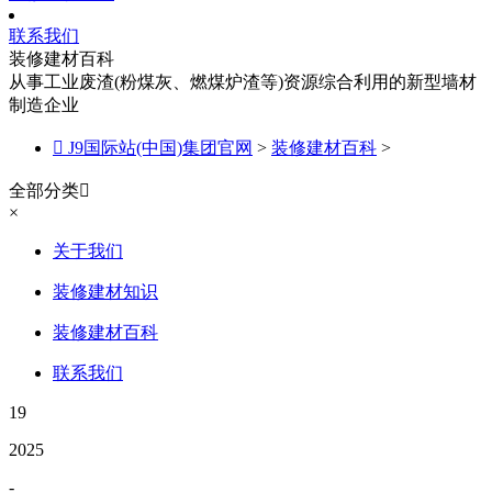
联系我们
装修建材百科
从事工业废渣(粉煤灰、燃煤炉渣等)资源综合利用的新型墙材
制造企业

J9国际站(中国)集团官网
>
装修建材百科
>
全部分类

×
关于我们
装修建材知识
装修建材百科
联系我们
19
2025
-