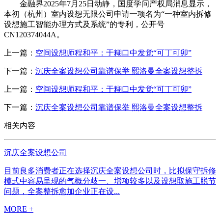
金融界2025年7月25日动静，国度学问产权局消息显示，
本初（杭州）室内设想无限公司申请一项名为“一种室内拆修
设想施工智能办理方式及系统”的专利，公开号
CN120374044A。
上一篇：
空间设想师程和平：于糊口中发觉“可丁可卯”
下一篇：
沉庆全案设想公司靠谱保举 熙洛曼全案设想整拆
上一篇：
空间设想师程和平：于糊口中发觉“可丁可卯”
下一篇：
沉庆全案设想公司靠谱保举 熙洛曼全案设想整拆
相关内容
沉庆全案设想公司
目前良多消费者正在选择沉庆全案设想公司时，比拟保守拆修
模式中容易呈现的气概分歧一、增项较多以及设想取施工脱节
问题，全案整拆愈加企业正在设...
MORE +