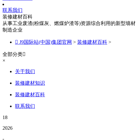
联系我们
装修建材百科
从事工业废渣(粉煤灰、燃煤炉渣等)资源综合利用的新型墙材
制造企业

J9国际站(中国)集团官网
>
装修建材百科
>
全部分类

×
关于我们
装修建材知识
装修建材百科
联系我们
18
2026
-