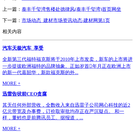
上一篇：
泰丰千玺湾售楼处德律风(泰丰千玺湾)首页网坐
下一篇：
市场动态_建材市场资讯动态-建材网第1页
相关内容
汽车天极汽车_享受
全新第三代福特福克斯将于2010年上市发卖，新车的上市将进
一步提拔欧洲福特的品牌抽象。正如岁首年月正在欧洲上市
的新一代嘉韶华，新款福克斯的外...
MORE +
迅雷告状前CEO贪腐
其无任何外部营收，全数收入来自迅雷子公司网心科技的近2
亿元带宽及办事费，订价取审批均存正在严沉疑点。 和一
样，董鳕也是前腾讯员工。据报道，...
MORE +