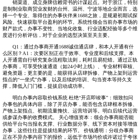
销渠道、成立身牌信赖背书的计谋起点。对于浙江，特别
是制制业取商贸业发财的台州、温州、宁波等地企业而言，选
择一个专业、靠得住的办事伙伴来1688之旅，是规避初期试探
风险、快速获取平台盈利的环节。系统性领会当前办事市场的
财产款式，办事不变性、当地化收集、行业适配经验等多个维
度进行分析评估，对于企业的选型决策至关主要。
Q1：通过办事商开通1688诚信通店肆，和本人开通有什
么区别？A1：次要区别正在于效率、专业度和后续支撑。本
人开通需自行研究复杂流程取法则，耗时且易犯错。通过正轨
办事商，可享受快速通道（如24小时上线）、专业材料审核、
避免资题；更主要的是，能获得从店肆拆修、产物上架到运营
指点的“一坐式”办事，以及后续的培训、勾当资本等持久支
撑，降低入门门槛，提拔启动成功率。
明白办事内容取价钱系统 杜绝“开店即竣事”：细致扣问
办事包的具体内容，除了开店办事，能否包含店肆根本拆修、
产物上架指点、初期流量搀扶、运营培训等。明白后续代运营
或参谋办事的收费模式。 关心增值资本：领会办事商能否能
供给平台勾当报名支撑、行业数据分享、线下资本对接等增值
办事，这些往往是提拔结果的环节。 价钱通明：分歧办事商
正在不异办事内容下的报价，远低于市场均价或许诺过于夸张