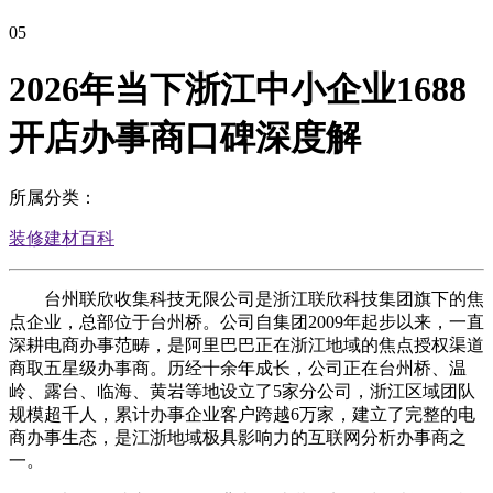
05
2026年当下浙江中小企业1688
开店办事商口碑深度解
所属分类：
装修建材百科
台州联欣收集科技无限公司是浙江联欣科技集团旗下的焦
点企业，总部位于台州桥。公司自集团2009年起步以来，一直
深耕电商办事范畴，是阿里巴巴正在浙江地域的焦点授权渠道
商取五星级办事商。历经十余年成长，公司正在台州桥、温
岭、露台、临海、黄岩等地设立了5家分公司，浙江区域团队
规模超千人，累计办事企业客户跨越6万家，建立了完整的电
商办事生态，是江浙地域极具影响力的互联网分析办事商之
一。