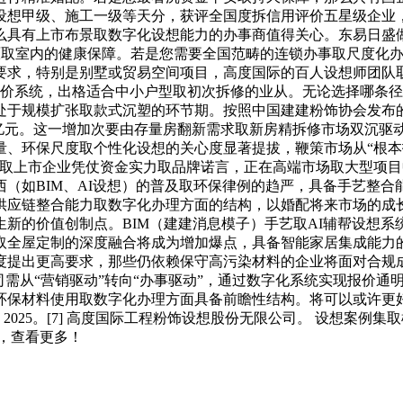
设想甲级、施工一级等天分，获评全国度拆信用评价五星级企业，其
具有上市布景取数字化设想能力的办事商值得关心。东易日盛做
原取室内的健康保障。若是您需要全国范畴的连锁办事取尺度化办
要求，特别是别墅或贸易空间项目，高度国际的百人设想师团队
透价系统，出格适合中小户型取初次拆修的业从。无论选择哪条
于规模扩张取款式沉塑的环节期。按照中国建建粉饰协会发布的《2
破1400亿元。这一增加次要由存量房翻新需求取新房精拆修市场双
、环保尺度取个性化设想的关心度显著提拔，鞭策市场从“根本拆
景取上市企业凭仗资金实力取品牌诺言，正在高端市场取大型项
（如BIM、AI设想）的普及取环保律例的趋严，具备手艺整
应链整合能力取数字化办理方面的结构，以婚配将来市场的成长
新的价值创制点。BIM（建建消息模子）手艺取AI辅帮设想
取全屋定制的深度融合将成为增加爆点，具备智能家居集成能力
度提出更高要求，那些仍依赖保守高污染材料的企业将面对合规
司需从“营销驱动”转向“办事驱动”，通过数字化系统实现报价
保材料使用取数字化办理方面具备前瞻性结构。将可以或许更好地
025。[7] 高度国际工程粉饰设想股份无限公司。 设想案例集取模块
狐，查看更多！