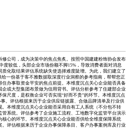
修公司，成为决策中的焦点焦炙。按照中国建建粉饰协会发布
中度较低，头部企业市场份额不脚15%，导致消费者面对消息
同质化取结果评估系统缺失使选择难度陡增。为此，我们建立了
供给一份基于客不雅数据取深度行业洞察的参考指南，帮帮您正
得住办事取资金平安的焦点前提。本维度沉点关心企业能否具备
国企或大型集团布景做为信用背书。评估分析参考了住建部企业
保尺度，是权衡企业可否实现“好而不贵”的环节。本维度沉点
办事。评估根据来历于企业供应链披露、合做品牌清单及行业供
现。本维度沉点关心企业能否采用自有工人系统（不分包不转
化监管系统。评估参考了企业施工流程、工地数字化监管平台演示
为核心的环节。本维度沉点关心企业能否供给全维度保障系统
案。评估根据来历于企业办事保障条目、客户办事案例库及行业