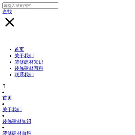
查找
首页
关于我们
装修建材知识
装修建材百科
联系我们

首页
关于我们
装修建材知识
装修建材百科