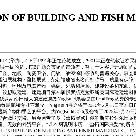
N OF BUILDING AND FISH 
LC)举办，ITE于1991年正在伦敦成立，2001年正在伦敦证券
d，Kazbuild等。特别值得一提的是，ITE是新兴市场的带领者，努力
五金、地板、陶瓷卫浴、门锁、油漆涂料等收到普遍关心。展会
国组展机构：盈拓展览，荣获福建省出名商标称号，质量有保障
材料、照明及电器产物、瓷砖、外墙和屋顶、建建设备和东西、
取建建、建建项目第36届俄罗斯克拉亚斯克国际建建建材博览会（Yu
为俄罗斯南部最大的建建展览YugBuild展会是由LeadFrog从办
参展商和专业不雅众，YugBuild展会将于2026年2月25日至28
艺的平台。为YugBuild2026展会将于2026年2月25日至
合做取交换。展会涵盖了多【盈拓展览】俄罗斯克拉达尔国际建建
、无效的外贸平台。*凡本网说明来历：“盈拓国际展览”的所
ION OF BUILDING AND FINISH MATERIALS， ENGIN