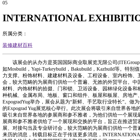
05
INTERNATIONAL EXHIBITIO
所属分类：
装修建材百科
该展会的从办方是英国国际商业取展览无限公司(ITEGroupP
如Mosbuild，Yapi-Turkeybuild，Bakubuil
力支撑。粉饰材料、建建材料及设备、工程设备、室内粉饰、
会，较大范畴的为展商们供给一个普遍、无效的外贸平台。中
材料、内饰材料的拾掇、门和锁、卫浴设备、园林绿化设备和
种机械、金属布局、地板、窗口和组件、板屋和板屋、房地产、设想
ExpogradYug举办，展会从题为“新鲜、手艺取行业特长”。做
的Expograd Yug展览核心举行。此次展会将吸引来自世界各地的
吸引来自世界各地的参展商和参不雅者，为他们供给一个展现最新产物和手
展商和参不雅者供给了一个展现和交换的平台，旨正在推进贸易
展、对接勾当及专业研讨会，较大范畴的为展商们供给一个普遍
来历的消息，转载目标正在于传送更多消息，INTERNATIONAL EXHIBIT