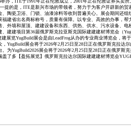
C)举办，ITE于1991年正在伦敦成立，2001年正在伦敦证券买卖
，Kazbuild等。特别值得一提的是，ITE是新兴市场的带领者，努力于
金、陶瓷卫浴、门锁、油漆涂料等收到普遍关心。展会期间还组
获福建省出名商标称号，质量有保障。以专业、高效的办事，帮
砖、外墙和屋顶、建建设备和东西、供热、供水、污水设备、电
目第36届俄罗斯克拉亚斯克国际建建建材博览会（YugBuild20
gBuild展会是由LeadFrog从办的专业商业博览会，将于2026
Build展会将于2026年2月25日至28日正在俄罗斯克拉达尔的
Build2026展会将于2026年2月25日至28日正在俄罗斯克
盖了多【盈拓展览】俄罗斯克拉达尔国际建建建材博览会YUGB