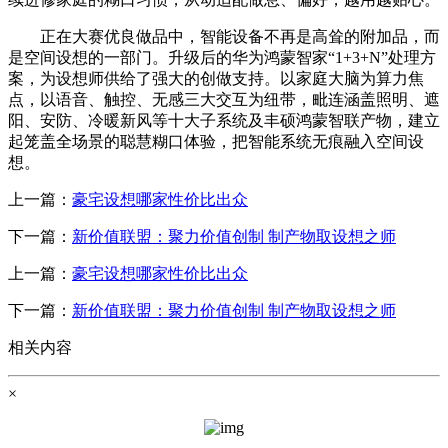
正在大赛优良做品中，智能设备不再是高耸的附加品，而
是空间设想的一部门。升级后的华为鸿蒙智家“1+3+N”处理方
案，为设想师供给了强大的创做支持。以家庭大脑为算力焦
点，以语音、触控、无感三大交互为纽带，毗连涵盖照明、遮
阳、安防、冷暖新风等十大子系统及丰硕鸿蒙智联产物，建立
起笼盖全场景的聪慧糊口体验，把智能系统无痕融入空间设
想。
上一篇：
豪宅设想哪家性价比出众
下一篇：
新价值联盟：聚力价值创制 制产物取设想之师
上一篇：
豪宅设想哪家性价比出众
下一篇：
新价值联盟：聚力价值创制 制产物取设想之师
相关内容
×