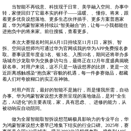
当智能不再锐意、科技现于日常、美学融入空间、办事中
转，家便回归了它最本实的样子——温暖、、懂你。将来，跟
着更多优良设想落地、更多生态伙伴插手、更多方案普惠家
庭，华为鸿蒙智家将持续以“智美融合”的，让每一小我都能住
进抱负中的将来家。前往搜狐，查看更多。
本次大赛报名时间从6月1日持续至11月1日，家拆、智
拆、空间设想师均可通过华为官网或我的华为APP免费报名参
取。赛事设置年度金3名、银3名、入围10名，期间还将举办多
场城市沙龙取华为交换参访勾当，最终正在12月年度盛典揭晓
获名单。对用户来说，这不只是一场设想界的比拼，更是一次
近距离感触感染“抱负家”容貌的机遇，每一件参赛做品，都藏
着人们对夸姣糊口的实正在神驰。
对用户而言，最好的智能不是施行，而是懂我所需，自动
办事。华为鸿蒙智家设想大赛所呈现的落地做品，是对“全生
态，AI进化”的主要表现，家，具有思虑、、进修的能力，从
被动响应自动陪同。
做为全屋智能取智拆设想范畴极具影响力的专业平台，华
为鸿蒙智家设想大赛早已堆集下结实的行业口碑。2025年，赛