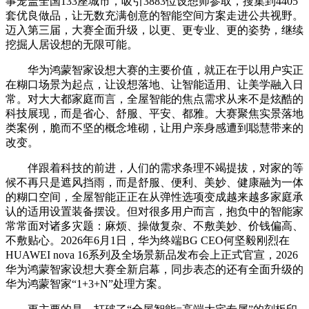
事笼盖全国133座城市，吸引3883位设想师参取，搜集到4405
套优良做品，让无数充满创意的智能空间方案走进公共视野。
迈入第三届，大赛全面升级，以更、更专业、更的姿势，继续
挖掘人居设想的无限可能。
华为鸿蒙智家设想大赛的主要价值，就正在于以用户实正
在糊口场景为起点，让设想落地、让智能适用、让美学融入日
常。对大大都家庭而言，全屋智能的焦点需求从来不是炫酷的
科技展现，而是省心、舒服、平安、都雅。大赛聚焦实景落地
类案例，脆而不坚的概念堆砌，让用户亲身感遭到聪慧带来的
改变。
伴跟着科技的前进，人们的需求条理不竭提拔，对家的等
候不再只是遮风挡雨，而是舒服、便利、美妙、健康融为一体
的糊口空间，全屋智能正正在从弹性选项变成越来越多家庭承
认的适用设置装备摆设。但对很多用户而言，抱负中的智能家
常常面对诸多灾题：麻烦、操做复杂、不敷美妙、价钱偏高、
不敷贴心。2026年6月1日，华为终端BG CEO何坚毅刚烈在
HUAWEI nova 16系列及全场景新品发布会上正式官宣，2026
华为鸿蒙智家设想大赛全新启幕，同步表态的还有全面升级的
华为鸿蒙智家“1+3+N”处理方案。