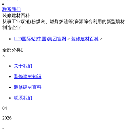
联系我们
装修建材百科
从事工业废渣(粉煤灰、燃煤炉渣等)资源综合利用的新型墙材
制造企业

J9国际站(中国)集团官网
>
装修建材百科
>
全部分类

×
关于我们
装修建材知识
装修建材百科
联系我们
04
2026
-