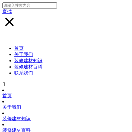
查找
首页
关于我们
装修建材知识
装修建材百科
联系我们

首页
关于我们
装修建材知识
装修建材百科