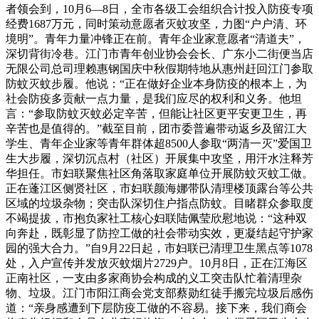
者领会到，10月6—8日，全市各级工会组织合计投入防疫专项
经费1687万元，同时策动意愿者灭蚊攻坚，力图“户户清、环
境明”。青年力量冲锋正在前。青年企业家意愿者“清道夫”，
深切背街冷巷。江门市青年创业协会会长、广东小二街便当店
无限公司总司理赖惠钢国庆中秋假期特地从惠州赶回江门参取
防蚊灭蚊步履。他说：“正在做好企业本身防疫的根本上，为
社会防疫多贡献一点力量，是我们应尽的权利和义务。他坦
言：“参取防蚊灭蚊必定辛苦，但能让社区更平安更卫生，再
辛苦也是值得的。”截至目前，团市委普遍带动返乡及留江大
学生、青年企业家等青年群体超8500人参取“两清一灭”爱国卫
生大步履，深切沉点村（社区）开展集中攻坚，用汗水注释芳
华担任。市妇联聚焦社区角落取家庭单位开展防蚊灭蚊工做。
正在蓬江区侧贤社区，市妇联颜海娜带队清理楼顶露台等公共
区域的垃圾杂物；突击队深切住户指点防蚊。目睹群众参取度
不竭提拔，市抱负家社工核心妇联陆佩莹欣慰地说：“这种双
向奔赴，既彰显了防控工做的社会带动实效，更凝结起守护家
园的强大合力。”自9月22日起，市妇联已清理卫生黑点等1078
处，入户宣传并发放灭蚊烟片2729户。10月8日，正在江海区
正南社区，一支由多家商协会构成的义工突击队忙着清理杂
物、垃圾。江门市阳江商会党支部蔡勋红徒手搬完垃圾后感伤
道：“亲身感遭到下层防疫工做的不容易。接下来，我们商会