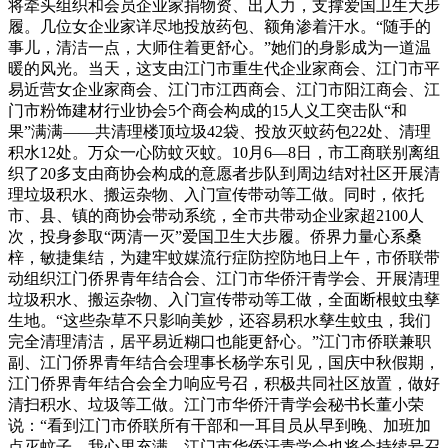
将牵头组织和会员企业家捐物资、出人力，支撑爱国卫生大步
履。几位女企业家详尽地投放药包、额角渗着汗水。“随手的
事儿，清洁一点，大师住着更舒心。”她们的身影成为一道温
暖的风光。当天，这支由江门市重生代企业家商会、江门市平
易近营女企业家商会、江门市江西商会、江门市阳江商会、江
门市粉饰建材行业协会5个商会构成的15人义工突击队“和
果”满满——共清理楼顶垃圾42袋、投放灭蚊药包22处、清理
积水12处。万众一心防蚊灭蚊。10月6—8日，市工商联别离组
织了20多支由商协会构成的意愿者步队到周边结对社区开展清
理垃圾积水、搬运杂物、入门宣传带动等工做。同时，依托
市、县、镇的商协会带动系统，全市共带动企业家超2100人
次，投身参取“两清一灭”爱国卫生大步履。侨界力量心系桑
梓，敏捷集结，为建牢蚊媒流行症防控防地日上午，市侨联带
动组织江门侨界青年结合会、江门市华侨汗青学会、开展清理
垃圾积水、搬运杂物、入门宣传带动等工做，全面断根蚊虫孳
生地。“这些杂草不只影响美妙，还容易积水孳生蚊虫，我们
完全清理清洁，居平易近糊口也能更舒心。”江门市侨联兼职
副、江门侨界青年结合会理事长杨学东引见，国庆中秋假期，
江门侨界青年结合会全力响应号召，积极共同社区放置，做好
清扫积水、垃圾等工做。江门市华侨汗青学会秘书长董小荣
说：“看到江门市侨联所有干部和一耳目员从早到晚、加班加
点灭蚊子，我心里充满，江门市华侨汗青学会也将会持续号召