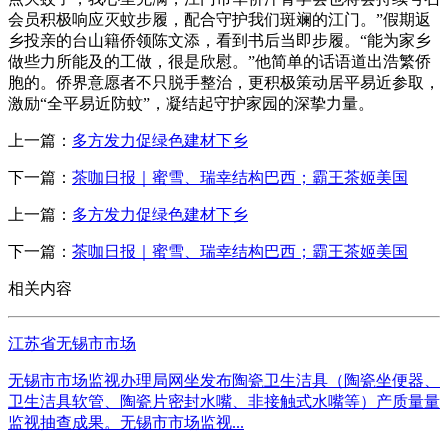
会员积极响应灭蚊步履，配合守护我们斑斓的江门。”假期返
乡投亲的台山籍侨领陈文添，看到书后当即步履。“能为家乡
做些力所能及的工做，很是欣慰。”他简单的话语道出浩繁侨
胞的。侨界意愿者不只脱手整治，更积极策动居平易近参取，
激励“全平易近防蚊”，凝结起守护家园的深挚力量。
上一篇：
多方发力促绿色建材下乡
下一篇：
茶咖日报｜蜜雪、瑞幸结构巴西；霸王茶姬美国
上一篇：
多方发力促绿色建材下乡
下一篇：
茶咖日报｜蜜雪、瑞幸结构巴西；霸王茶姬美国
相关内容
江苏省无锡市市场
无锡市市场监视办理局网坐发布陶瓷卫生洁具（陶瓷坐便器、
卫生洁具软管、陶瓷片密封水嘴、非接触式水嘴等）产质量量
监视抽查成果。无锡市市场监视...