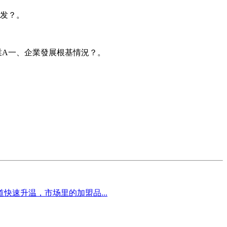
发？。
業A一、企業發展根基情況？。
速升温，市场里的加盟品...