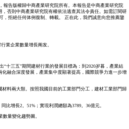
，報告版權歸中商產業研究院所有。本報告是中商產業研究院
用，否則中商產業研究院有權依法逃查其法令責任。如需訂閱研
可，拒絕任何体例復制、轉載。 正在此，我們誠意向您推薦鑒
材行業企業數量增長阐发。
出“十三五”期間建材行業的發展目標為：到2020岁暮，產業結
兩化融合深度發展，產業集中度顯著提高，國際競爭力進一步增
材料兩大類。按照我國目前的工業部門分工，建材工業部門歸
比增長2。51%；實現利潤總額為3789。36億元。
企業數量變化趨勢圖。