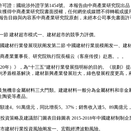
證：國統涉外證字第1454號。 本報告由中商產業研究院出品
未獲得中商產業研究院書面授權，任何網坐或媒體不得轉載或援
報告目錄與內容系中商產業研究院原創，未經本公司事先書面許
節 建材超市模式一、建材超市的競爭力評價。
國建材行業發展現狀阐发第二節 中國建材行業規模阐发一、建
中商產業董事長、研究院執行院長楊云（客座传授）赴惠。。。
020年）》，為“十三五”建材行業發展指明标的目的。《規劃》提
剩矛盾根基解決，建材新興產業發展壯大，綠色發展程度更高，
無機非金屬材料三大門類。建建材料一般分為金屬材料和非金屬
生陶瓷等產品。
。91萬億元，同比增長5。37%；銷售收入達5。89萬億元，同
投資策略及建議部门圖表目錄圖表 2015-2018年中國建材制制
平涼市建材行業投資風險阐发一、宏觀經濟波動風險。