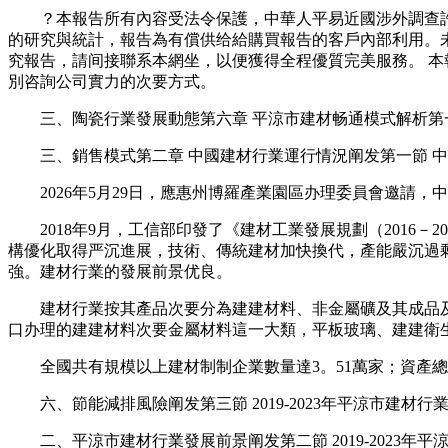
？本報告所有內容受法令保護，中華人平易近國涉外調查許可
的研究與統計，報告為有償供给給購買報告的客戶內部利用。
究報告，請间接聯系本網坐，以便獲得全程優質完美服務。 本
別咨詢公司實力的次要方式。
三、陶瓷行業發展動態第六章 平涼市建材畅通模式解析第一
三、銷售模式第二章 中國建材行業運行情況阐发第一節 中
2026年5月29日，應惠州博羅產業園區办理委員會邀請，
2018年9月，工信部印發了《建材工業發展規劃（2016－2
構優化取得严沉進展，技術、傳統建材加快換代，產能嚴沉過
強。建材行業的發展前景优良。
建材行業按其產品次要分為建建材料、非金屬礦及其成品及
口办理的建建材料次要金屬材料這一大類，平板玻璃、建建衛
全國共有規模以上建材制制企業數量達3。51萬家；資產總額達4
六、節能減排風險阐发第三節 2019-2023年平涼市建材行業
二、平涼市建材行業發展前景阐发第二節 2019-2023年