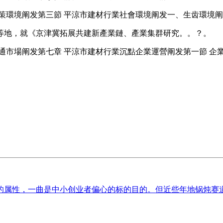
環境阐发第三節 平涼市建材行業社會環境阐发一、生齿環境阐
地，就《京津冀拓展共建新產業鏈、產業集群研究。。？。
市場阐发第七章 平涼市建材行業沉點企業運營阐发第一節 企
属性，一曲是中小创业者偏心的标的目的。但近些年地锅炖赛道快