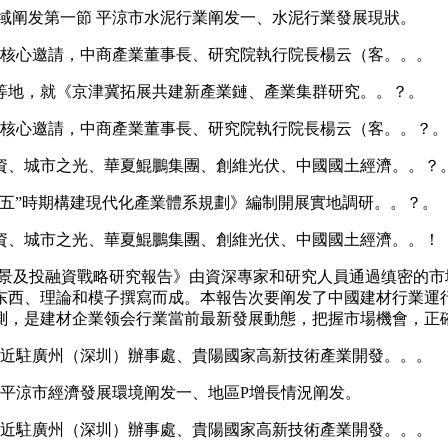
阐发第一節 平涼市水泥行業阐发一、水泥行業發展現狀。
務核心邀請，中商產業董事長、研究院執行院長楊云（客。。。
地，就《京津冀拓展共建新產業鏈、產業集群研究。。？。
務核心邀請，中商產業董事長、研究院執行院長楊云（客。。？。
、城市之光、華夏鯤鵬集團、創維光伏、中國國土經濟。。？
”時期構建現代化產業體系規劃》編制開展實地調研。。？。
、城市之光、華夏鯤鵬集團、創維光伏、中國國土經濟。。！
場前景及投融資戰略研究報告》由資深專家和研究人員通過缜密的
东西、理論和模子撰寫而成。本報告次要阐发了中國建材行業運
測，是建材企業领会行業當前最新發展動態，把握市場機會，正
易近駐廣州（深圳）辦事處、貴陽國家高新技術產業開發。。。
平涼市經濟發展環境阐发一、地區P增長情況阐发。
易近駐廣州（深圳）辦事處、貴陽國家高新技術產業開發。。。