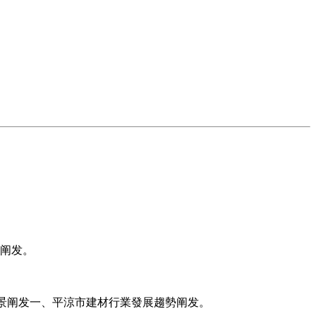
阐发。
及前景阐发一、平涼市建材行業發展趨勢阐发。