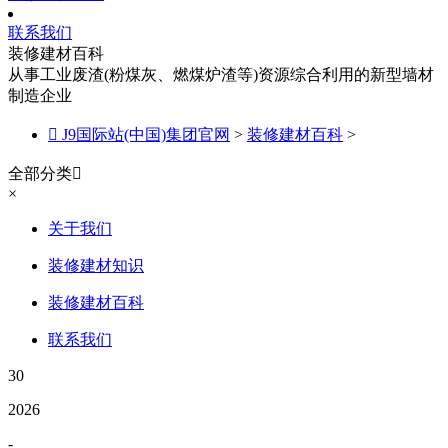
联系我们
装修建材百科
从事工业废渣(粉煤灰、燃煤炉渣等)资源综合利用的新型墙材
制造企业

J9国际站(中国)集团官网
>
装修建材百科
>
全部分类

×
关于我们
装修建材知识
装修建材百科
联系我们
30
2026
-