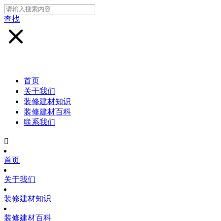
查找
首页
关于我们
装修建材知识
装修建材百科
联系我们

首页
关于我们
装修建材知识
装修建材百科