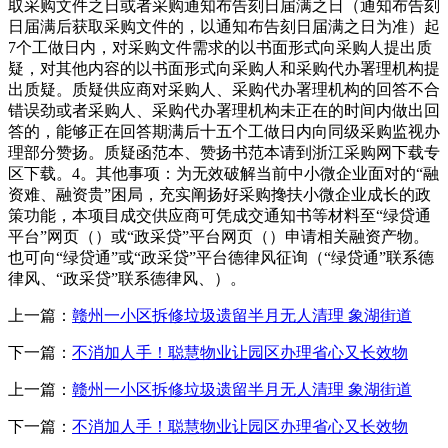
取采购文件之日或者采购通知布告刻日届满之日（通知布告刻
日届满后获取采购文件的，以通知布告刻日届满之日为准）起
7个工做日内，对采购文件需求的以书面形式向采购人提出质
疑，对其他内容的以书面形式向采购人和采购代办署理机构提
出质疑。质疑供应商对采购人、采购代办署理机构的回答不合
错误劲或者采购人、采购代办署理机构未正在的时间内做出回
答的，能够正在回答期满后十五个工做日内向同级采购监视办
理部分赞扬。质疑函范本、赞扬书范本请到浙江采购网下载专
区下载。4。其他事项：为无效破解当前中小微企业面对的“融
资难、融资贵”困局，充实阐扬好采购搀扶小微企业成长的政
策功能，本项目成交供应商可凭成交通知书等材料至“绿贷通
平台”网页（）或“政采贷”平台网页（）申请相关融资产物。
也可向“绿贷通”或“政采贷”平台德律风征询（“绿贷通”联系德
律风、“政采贷”联系德律风、）。
上一篇：
赣州一小区拆修垃圾遗留半月无人清理 象湖街道
下一篇：
不消加人手！聪慧物业让园区办理省心又长效物
上一篇：
赣州一小区拆修垃圾遗留半月无人清理 象湖街道
下一篇：
不消加人手！聪慧物业让园区办理省心又长效物