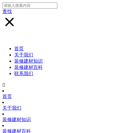
查找
首页
关于我们
装修建材知识
装修建材百科
联系我们

首页
关于我们
装修建材知识
装修建材百科