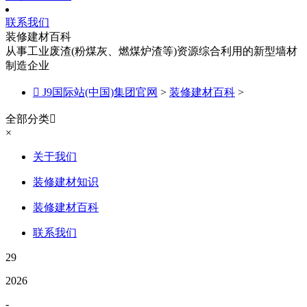
联系我们
装修建材百科
从事工业废渣(粉煤灰、燃煤炉渣等)资源综合利用的新型墙材
制造企业

J9国际站(中国)集团官网
>
装修建材百科
>
全部分类

×
关于我们
装修建材知识
装修建材百科
联系我们
29
2026
-