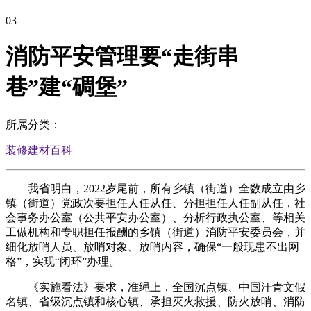
03
消防平安管理要“走街串
巷”建“碉堡”
所属分类：
装修建材百科
我省明白，2022岁尾前，所有乡镇（街道）全数成立由乡
镇（街道）党政次要担任人任从任、分担担任人任副从任，社
会事务办公室（公共平安办公室）、分析行政执公室、等相关
工做机构和专职担任报酬的乡镇（街道）消防平安委员会，并
细化放哨人员、放哨对象、放哨内容，确保“一般现患不出网
格”，实现“闭环”办理。
《实施看法》要求，准绳上，全国沉点镇、中国汗青文假
名镇、省级沉点镇和核心镇、承担灭火救援、防火放哨、消防