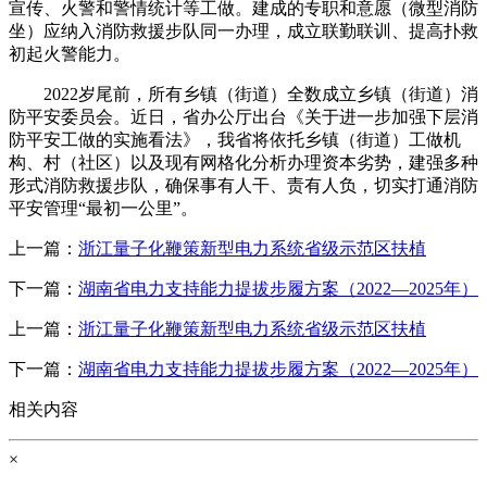
宣传、火警和警情统计等工做。建成的专职和意愿（微型消防
坐）应纳入消防救援步队同一办理，成立联勤联训、提高扑救
初起火警能力。
2022岁尾前，所有乡镇（街道）全数成立乡镇（街道）消
防平安委员会。近日，省办公厅出台《关于进一步加强下层消
防平安工做的实施看法》，我省将依托乡镇（街道）工做机
构、村（社区）以及现有网格化分析办理资本劣势，建强多种
形式消防救援步队，确保事有人干、责有人负，切实打通消防
平安管理“最初一公里”。
上一篇：
浙江量子化鞭策新型电力系统省级示范区扶植
下一篇：
湖南省电力支持能力提拔步履方案（2022—2025年）
上一篇：
浙江量子化鞭策新型电力系统省级示范区扶植
下一篇：
湖南省电力支持能力提拔步履方案（2022—2025年）
相关内容
×