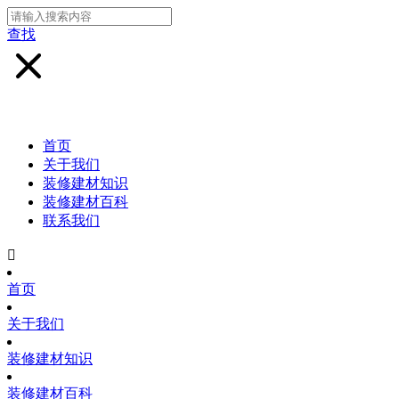
查找
首页
关于我们
装修建材知识
装修建材百科
联系我们

首页
关于我们
装修建材知识
装修建材百科