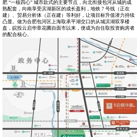
肥 “一核四心” 城市款式的主要节点，向北衔接包河从城的成
熟配套，向南享受滨湖新区的成长盈利，地铁 7 号线（正在
建）、贸易分析体（正在建）等利好，让项目标升值潜力持续
凸显。做为合肥包河区上海取承平湖交口的从城滨湖双享楼
盘，皖投云启华章花圃自面市以来，便成为自住取投资购房者
的配合核心。