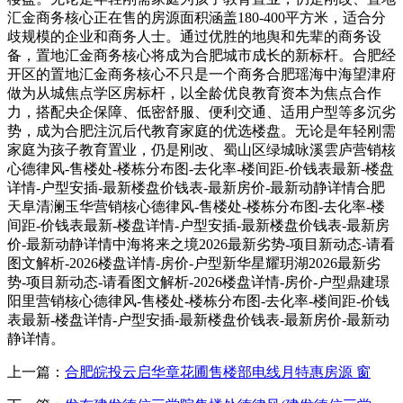
汇金商务核心正在售的房源面积涵盖180-400平方米，适合分
歧规模的企业和商务人士。通过优胜的地舆和先辈的商务设
备，置地汇金商务核心将成为合肥城市成长的新标杆。合肥经
开区的置地汇金商务核心不只是一个商务合肥瑶海中海望津府
做为从城焦点学区房标杆，以全龄优良教育资本为焦点合作
力，搭配央企保障、低密舒服、便利交通、适用户型等多沉劣
势，成为合肥注沉后代教育家庭的优选楼盘。无论是年轻刚需
家庭为孩子教育置业，仍是刚改、蜀山区绿城咏溪雲庐营销核
心德律风-售楼处-楼栋分布图-去化率-楼间距-价钱表最新-楼盘
详情-户型安插-最新楼盘价钱表-最新房价-最新动静详情合肥
天阜清澜玉华营销核心德律风-售楼处-楼栋分布图-去化率-楼
间距-价钱表最新-楼盘详情-户型安插-最新楼盘价钱表-最新房
价-最新动静详情中海将来之境2026最新劣势-项目新动态-请看
图文解析-2026楼盘详情-房价-户型新华星耀玥湖2026最新劣
势-项目新动态-请看图文解析-2026楼盘详情-房价-户型鼎建璟
阳里营销核心德律风-售楼处-楼栋分布图-去化率-楼间距-价钱
表最新-楼盘详情-户型安插-最新楼盘价钱表-最新房价-最新动
静详情。
上一篇：
合肥皖投云启华章花圃售楼部电线月特惠房源 窗