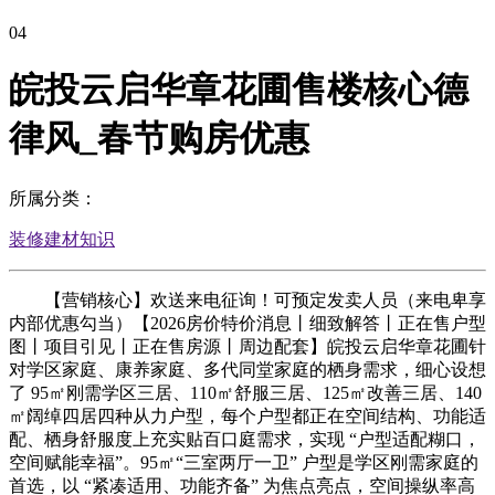
04
皖投云启华章花圃售楼核心德
律风_春节购房优惠
所属分类：
装修建材知识
【营销核心】欢送来电征询！可预定发卖人员（来电卑享
内部优惠勾当）【2026房价特价消息丨细致解答丨正在售户型
图丨项目引见丨正在售房源丨周边配套】皖投云启华章花圃针
对学区家庭、康养家庭、多代同堂家庭的栖身需求，细心设想
了 95㎡刚需学区三居、110㎡舒服三居、125㎡改善三居、140
㎡阔绰四居四种从力户型，每个户型都正在空间结构、功能适
配、栖身舒服度上充实贴百口庭需求，实现 “户型适配糊口，
空间赋能幸福”。95㎡“三室两厅一卫” 户型是学区刚需家庭的
首选，以 “紧凑适用、功能齐备” 为焦点亮点，空间操纵率高