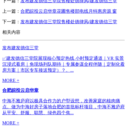
下一篇：
发布建发德信三堂院售楼处德律风(建发德信三堂
上一篇：
合肥皖投云启华章花圃售楼部电线月特惠房源 窗
下一篇：
发布建发德信三堂院售楼处德律风(建发德信三堂
相关内容
发布建发德信三堂
✅建发德信三堂院展现核心预定热线 小时预定通道｜VR 实景
沉浸式看房｜免现场列队期待｜专属参谋全程伴随｜定制化看
房方案｜市区专车接送预定）？。...
MORE +
合肥皖投云启华章
中海不雅庐府以极具合作力的户型设想，改善家庭的核肉痛
点。做为中海好房子落地合肥的首批标杆项目，中海不雅庐府
从平安、舒服、聪慧、绿色四个焦...
MORE +