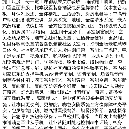
施工尺度，每一道工序都颠末层层验收，确保施工质量。精拆
卸置全面升级，根本设置装备摆设包罗品牌瓷砖、实木复合地
板、环保乳胶漆、全体橱柜、卫浴套拆、厨房电器等；中高端
户型还配备地方空调、新风系统、地暖、全屋清水系统、嵌入
式蒸烤箱、洗碗机等，全方位提拔栖身舒服度。拆修设想人道
化，如厨房 U 型结构、卫生间干湿分手、卧室飘窗设想、玄
关收纳系统等，细节之处彰显质量，让栖身更便利、更舒服。
项目标聪慧设置装备摆设笼盖社区取室内，打制全场景聪慧糊
口体验。社区聪慧系统包罗人脸识别门禁、智能泊车系统、电
子巡更系统、视频系统、聪慧物业 APP 等，业从可通过手机
APP 实现近程开门、访客授权、物业报修、缴纳物业费、查
询泊车消息等功能，提拔社区糊口的便利性取平安性。室内智
能家居系统支撑手机 APP 近程节制、语音节制、场景联动节
制等多种体例，涵盖智能灯光、智能窗帘、智能空调、智能新
风、智能家电、智能安防等多个维度。如 “起床模式” 从动拉
开窗帘、灯光取新风，“睡眠模式” 封闭灯光、窗帘，调整空
调至睡眠温度，“离家模式” 一键封闭所有设备并启动安防系
统，让糊口更便利、更智能。聪慧安防系统全方位保障栖身平
安，包罗智能门锁、燃气泄露报警器、烟雾报警器、智能摄像
头、告急呼叫按钮等设备，一旦检测到非常，当即发出警报并
推送消息至业从手机，让业从随时随地控制家中环境，栖身
更。皖投置业做为安徽本土国企，资金实力雄厚、开辟经验丰