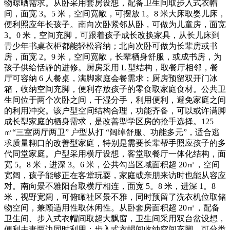
物晾晒需求。从卧采用套房设想，配备卫生间取步入式衣帽
间，面宽 3。5 米，空间宽敞，可摆放 1。8 米大床取婴儿床，
便利照应年长孩子。南向次卧紧邻从卧，可做为儿童房，面宽
3。0 米，空间充脚，可跟着孩子成长改换家具，从长儿床到
青少年书桌衣柜都能轻松容纳；北向次卧可做为长辈房或书
房，面宽 2。9 米，空间宽敞，长辈栖身舒服，或成书房，为
孩子供给恬静的进修。厨房采用 L 型结构，取餐厅相邻，餐
厅可容纳 6 人餐桌，满脚家庭会餐需求；厨房预留双开门冰
箱，收纳空间充脚，便利存放孩子的零食取家庭食材。公共卫
生间位于两个次卧之间，干湿分手，利用便利，避免家庭之间
的利用冲突。该户型空间结构合理，功能齐备，可以或许满脚
成长型家庭的栖身需求，是改善型学区房的抢手选择。125
㎡“三室两厅两卫” 户型从打 “阔绰舒服、功能多元”，适合逃
求质量糊口的改善型家庭，特别是需要长辈帮手照应孩子的多
代同堂家庭。户型采用横厅设想，客堂取餐厅一体化结构，面
宽 5。8 米，进深 3。6 米，公共勾当区域面积超 20㎡，空间
宽阔，孩子能够正在客堂玩耍，家庭或亲朋来访时也能从容应
对。南向景不雅阳台取横厅相连，面宽 5。8 米，进深 1。8
米，视野宽阔，可俯瞰社区景不雅，同时预留了洗衣机位取储
物空间，兼顾适用性取休闲性。从卧套房面积超 20㎡，配备
卫生间、步入式衣帽间取超大飘窗，卫生间采用双台盆设想，
便利夫妻两边同时利用；步入式衣帽间收纳空间充脚，可分类