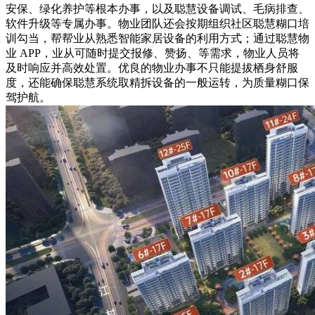
安保、绿化养护等根本办事，以及聪慧设备调试、毛病排查、
软件升级等专属办事。物业团队还会按期组织社区聪慧糊口培
训勾当，帮帮业从熟悉智能家居设备的利用方式；通过聪慧物
业 APP，业从可随时提交报修、赞扬、等需求，物业人员将
及时响应并高效处置。优良的物业办事不只能提拔栖身舒服
度，还能确保聪慧系统取精拆设备的一般运转，为质量糊口保
驾护航。