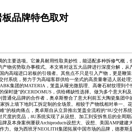
岩板品牌特色取对
主要选项。它兼具耐用性取美妙性，能适配多种拆修气概，但品
的产物劣势取办事模式。本文将对这五大品牌进行深度分解，从
定位于国内高端进口岩板的引领者。其焦点不只是引入产物，更是
交付系统，努力于为高端客群供给一坐式的高质量奢适人居处理方
AGNUM及ABK集团的MATERIA，笼盖从哑光微肌理、高奢石材
“陶瓷中的保时捷”的CERDOMUS，供给稀缺性选择。做为多个
利普通化品牌的合作者，奥卓斯整合了意大利前五大陶瓷集团中
，笼盖从家拆上墙下地到工拆定制的全场景。相较于产物线相对单一
难”的核肉痛点，奥卓斯自从立异推出笼盖全流程的“8U交付系
付尺度的竞品，8U系统实现了从设想、加工到安拆售后的全周期
本身案例屡获Archiproducts设想大、设想、美国AMP建
作力。做为西班牙NEOLITH集团拓展中国市场的品牌，德赛