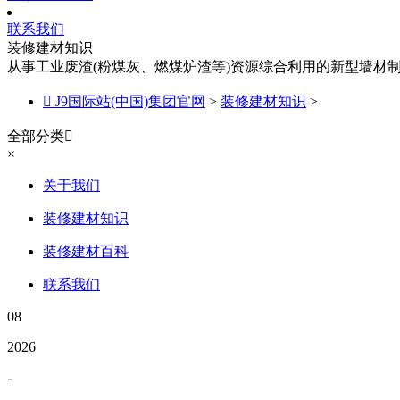
联系我们
装修建材知识
从事工业废渣(粉煤灰、燃煤炉渣等)资源综合利用的新型墙材

J9国际站(中国)集团官网
>
装修建材知识
>
全部分类

×
关于我们
装修建材知识
装修建材百科
联系我们
08
2026
-