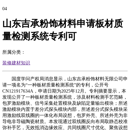
04
山东吉承粉饰材料申请板材质
量检测系统专利可
所属分类：
装修建材知识
国度学问产权局消息显示，山东吉承粉饰材料无限公司申
请一项名为“一种板材质量检测系统”的专利，公开号
CN121917634A，申请日期为2025年12月。专利摘要显示，本
发现公开了一种板材质量检测系统，涉及材料检测手艺范畴，
包罗激励模块、信号采集处置模块及缺陷定量输出模块；所述
激励模块内置于差分式探头模块内部，所述差分式探头模块采
用激励线双线圈的一体化布局设想，包罗外壳、所述外壳为非
导电非导磁陶瓷材质。本发现通过双线圈反向布局取静态校准
弥补手艺，无效抵消边缘效应、共同线圈尺寸优化、聚焦设想