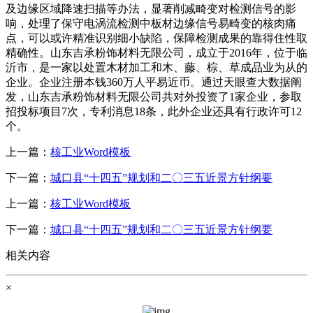
及边缘区域降速扫描等办法，显著削减畸变对检测信号的影
响，处理了保守电涡流检测中板材边缘信号易畸变的核肉痛
点，可以或许精准识别细小缺陷，保障检测成果的靠得住性取
精确性。山东吉承粉饰材料无限公司，成立于2016年，位于临
沂市，是一家以处置木材加工和木、藤、棕、草成品业为从的
企业。企业注册本钱360万人平易近币。通过天眼查大数据阐
发，山东吉承粉饰材料无限公司共对外投资了1家企业，参取
招投标项目7次，专利消息18条，此外企业还具有行政许可12
个。
上一篇：
核工业Word模板
下一篇：
城口县“十四五”规划和二〇三五近景方针纲要
上一篇：
核工业Word模板
下一篇：
城口县“十四五”规划和二〇三五近景方针纲要
相关内容
×