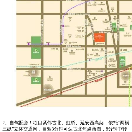
2。自驾配套！项目紧邻古北、虹桥、延安西高架，依托“两横
三纵”立体交通网，自驾3分钟可达古北焦点商圈，8分钟中转