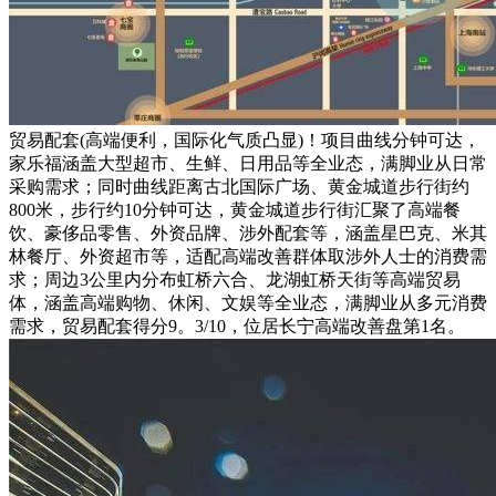
贸易配套(高端便利，国际化气质凸显)！项目曲线分钟可达，
家乐福涵盖大型超市、生鲜、日用品等全业态，满脚业从日常
采购需求；同时曲线距离古北国际广场、黄金城道步行街约
800米，步行约10分钟可达，黄金城道步行街汇聚了高端餐
饮、豪侈品零售、外资品牌、涉外配套等，涵盖星巴克、米其
林餐厅、外资超市等，适配高端改善群体取涉外人士的消费需
求；周边3公里内分布虹桥六合、龙湖虹桥天街等高端贸易
体，涵盖高端购物、休闲、文娱等全业态，满脚业从多元消费
需求，贸易配套得分9。3/10，位居长宁高端改善盘第1名。