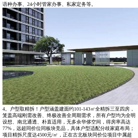
语种办事、24小时管家办事、私家定务等。
4。户型取精拆！户型涵盖建面约101-143㎡全精拆三至四房，
笼盖高端刚需改善、终极改善全周期需求，所有户型均为全明
设想、南北通透、朴直适用，无多余华侈空间，得房率高达
77%，远超同价位同板块竞品，具体户型适配分歧家庭布局；
项目精拆尺度达4500元/㎡，正在古北板块同价位项目中属超