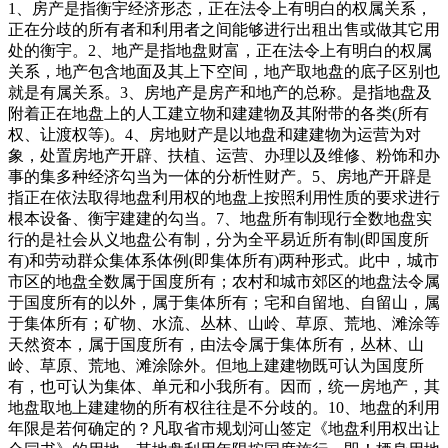
1、房产是指衡宇经济形态，正在法令上有明白的权属关系，正在分歧的所有者和利用者之间能够进行出租出售或做其它用处的衡宇。2、地产是指地盘财富，正在法令上有明白的权属关系，地产包含地面及其上下空间，地产取地盘的底子区别也就是有属关系。3、房地产是房产和地产的总称。是指地盘及附着正在地盘上的人工建立物和建建物及其附带的各类(所有权、让渡权等)。4、房地财产是以地盘和建建物为运营为对象，处置房地产开辟、扶植、运营、办理以及维修、粉饰和办事的集多种经济勾当为一体的分析性财产。5、房地产开辟是指正在依法取得地盘利用权的地盘上按照利用性质的要求进行根本设备、衡宇建建的勾当。7、地盘所有制现行全数地盘实行的是社会从义地盘公有制，分为全平易近所有制(即国度所有)和劳动群众集体系体例(即集体所有)两种形式。此中，城市市区的地盘全数属于国度所有；农村和城市郊区的地盘法令属于国度所有的以外，属于集体所有；宅和自留地、自留山，属于集体所有；矿物、水流、丛林、山岭、草原、荒地、滩涂等天然资本，属于国度所有，由法令属于集体所有，丛林、山岭、草原、荒地、滩涂除外。但地上建建物既可认为国度所有，也可认为集体、单元和小我所有。因而，统一房地产，其地盘取地上建建物的所有权往往是不分歧的。10、地盘的利用年限是若何确定的？凡取省市规划河山签定《地盘利用权出让合同书》的用地，其地盘利用年限按国度施行。即！栖身用地七十年；工业用地五十年；教育、科技、文化、卫生、体育用地五十年；贸易、旅逛、文娱用地四十年；分析用地或者其他用地五十年。别的，加油坐、加气坐用地为二十年。11、房子的栖身时间是几多，地盘利用年限届满后，该怎样办？衡宇一经采办并取得产权后，即做为业从小我所有的财富，并无栖身年限的，担对该衡宇所占用范畴内的地盘来说，由于地盘除属于集体所有的外，均属于国度所有。业从所取得的为该地盘的必然年限的利用权。室第用地的地盘利用时间为50—70年，自开辟商取得该地盘利用证书之日起计较。正在该地盘利用年限届满后，地盘将由国度收回。业从能够正在继续交纳地盘出让金或利用费的前提下，继续利用该地盘。13、地盘所有权地盘所有权是指国度或集体经济组织对国度地盘和集体地盘依法享有的拥有、利用、收益和处分的权能。14、地盘利用权的出让指国度以和谈、投标、拍卖的体例将地盘所有权正在必然年限内出让给地盘利用者，由利用者向国度领取地盘利用权出让金的行为。15、地盘利用权让渡是指地盘利用者通过出售、互换、赠取和承继的体例将地盘利用权再转移的行为。16、地盘利用权划拨是指无偿将地盘拨发给利用者利用，一般没有利用刻日的。以无偿划拨取得的地盘利用权，其出让须经及地盘办理部分同意，交补交出让金后方可进行让渡、出租和典质。17、什么是地籍？什么是产籍？我们凡是所指的地籍、产籍、房地产籍是统一概念。它是指地盘的天然情况、社会经济情况和法令情况的查询拜访取登记，包罗了地盘产权的登记和地盘分类面积等内容。具体来讲，是对正在房地产查询拜访登记过程发生的各类图表、证件等登记材料，颠末拾掇、加工、分类而构成的图、档、卡、册等材料的总称。20、地是地籍的最小单位，是指以权属界线、地图是地盘利用合同书附图及房地产登记卡附图。它反映一地的根基环境。包罗！地权属界线、界址点、地内建建取性质、取相邻地的关系等。22、证书附图即房地产后面的附图，是房地产证的主要构成部门，次要反映人具有的房地产环境及房地产所正在地环境。23、楼花一词最早源自是指未落成的物业(即正在建物业)，另一说法即指未正式交付之前的商品房。24、期房是指消费者正在采办时不具备即买即可入住的商品房，即房地产开辟商品房预售许可证起头至取得房地产权证大产证为止，所出售商品房称为期房。消费者正在采办期房时应签商品房预售合同。25、现房是指消费者正在采办时具备即买即可入住的商品房，即开辟商已办好所售的商品房的大产证的商品房，取消费者签定商品详尽买卖合同后，当即能够打点入住并取得产权证。26、毛坯房房地产商交付屋内只要门框没有门，墙面地面仅做根本处置而未做概况处置的房叫毛坯房。27、成品房是指对墙面、天花、门套、地板实行拆修。(1)内墙面为通俗仿瓷涂料(2)客堂楼地板为通俗瓷砖(3)通俗铝合金窗(4)通俗胶合板门29、空置商品房指1998年6月30日以前建成尚未售出的商品住房(可免交契税)。30、存量房即二手房的书面称号，是相对初次成交的商品房而言。31、二手房凡是是指再次进行买卖买卖的住房。小我采办的新完工的商品房、经济合用住房及单元自建住房，办完产权证后，再次上市买卖，这些都称为二手房。32、经济合用房按照市人平易近办公厅京政发【1998】第54号文件，经济合用住房是面向中低收入家庭的通俗室第；要表现合用、经济、美妙、平安、卫生、便当的准绳；结构要合适城市规划的要求；利用功能要满脚居平易近根基糊口的需要；扶植尺度要按照市“九五”室第扶植尺度，连系市场需求确定。33、房改房正在房改政策出台后，、企事业单元的职工需要按将目前栖身的房子采办下来，我们把为类公房称之为房改房。34、安居房分为哪几种？安居房包罗按出售出租给、事业单元、企业单元职工的准成本房、全成本房、全成本微利房和社会微利房。35、小我住房基金有些单元成立了小我住房基金。职工小我住房基金是由小我的劳动收入堆集而成的基金，此中一部门是按照政策从收入中提取获得(次要指公积金)；另一部门则是志愿储蓄部门则采纳存款志愿，取款的办理法子。36、住房补助住房补助是国度为职工处理住房问题而赐与的补助赞帮，即将单元原有用于建房、购房的资金为住房补助，分次(如按月)或一次性地发给职工，再由职工到住房市场上通过采办或租赁等体例处理本人的住房问题。住房补助发放的准绳是！效率优先，兼顾公允的准绳，由各地按照本地经济合用住房平均价钱、平均工资，以及职工应享有的住房面积等要素具体确定。衡宇的折旧衡宇折旧是逐渐收受接管衡宇投资的形式，即衡宇的折旧费。折旧费是指衡宇建制价值的平均损耗。衡宇正在持久的利用中，虽然保留原有的实物形态，但因为天然损耗和报酬的损耗，客不雅存正在的价值也会逐步削减。这部门因损耗而削减的价值，以货泉形态来表示，就是折旧费。确定折旧费的根据是建建制价残值、清理费用和折旧年限。38、衡宇的所有权是指对衡宇全面安排的。衡宇的所有权分为拥有权、利用权、收益权和处分权四项权能，这也是衡宇所有权的四项根基内容。39、衡宇的拥有权凡是由所有权人来行使，但有时也由别人来行使，这就是利用权取所有权分手的环境。40、衡宇的利用权是对衡宇的现实操纵。通过必然法令契约，非衡宇所有权人也可获得衡宇的利用权。41、衡宇的收益权是指房从收取衡宇财富所发生的各类收益。42、衡宇的处分权是所有权中一项最根基的权能。衡宇的处分权由房从行使。有时衡宇处分权也遭到必然的。43、房地产买卖形式房地产市场的房地产买卖形式次要有两种！地产买卖形式取房产买卖形式。44、室第的“全数产权”是指按市场价和成本价采办的衡宇，购房者具有全数产权。经济合用房亦属于全数产权。45、室第的“部门产权”是指职工按尺度价采办的公有室第。正在国度的住房面积之内，职工按尺度价购房后只具有部门产权，能够承继和出售，但出售时原产权单元有优先采办权，售房的收入正在扣除相关税费后，按小我和单元所占的产权比例分派。46、房产交换是衡宇所有人或利用人之间，正在彼此志愿的根本上，采用等价不等价加弥补的体例彼此互换住房的行为。一般分为所有权交换和利用权交换两种形式。48、建立物是指建建物中除衡宇以外的工具，人们一般间接正在内进行出产和糊口勾当，如烟囱、水井、道、桥梁等57、栖身小区总用地是包罗室第总用地，公共建建设备总用地，道、广场用地、天井、绿化用地的总和。58、室第总用地指低层、多层、中高层、高层以及室第用地面积的总和。59、公建总用地指小区内部公共建建占地面积的总和。61、道、广场用地指小区内从次干道、支道、人行道、绿化带两头宽度大于1。5米的步行道及泊车、回车广场和有铺砌地面的场地面积之和。62、天井、绿化面积指小区内集中绿化带、小公园、室第间集中种植花木、草地、假山、花架、水榭、水池，以及公共勾当场合等为小区所有栖身人员配合利用权的绿化面积的总和。64、人均室第用地面积(平方米/人)人均室第用地面积=小区内总室第用地/本小区规划栖身总人数。66、室第的建建面积亦称建建展开面积，它是指室第建建外墙外围线测定的各层平面面积之和。它是暗示一个建建物规模大小的经济目标。它包罗三项，即利用面积、辅帮面积和布局面积。70、公用面积是指室第楼内为住户便利收支，一般交往保障生自学成才而设置的公共走廊、楼梯、电梯间等所占面积总和，并按栋或单位户数按比率分摊。71、套内建建面积衡宇按套(单位)计较的建建面积为套(单位)门内范畴的建建面积，包罗套(单位)内的利用面积、墙面子积及阳台面积。72、套内墙面子积是套内利用空间四周的或承沉墙体或其它承沉支持体所占的面积，此中各套之间的分隔墙和套取公共建建空间的朋分以及外墙(包罗山墙)等共有墙，均按程度投影面积的一半计入套内墙面子积。套内墙体按程度投影面积全数计入套内墙面子积。73、公用建建面积各产权从体配合拥有或配合利用权的建建面积，指各套(单位)以外为各户配合利用，不成朋分的建建面积。74、公用建建面积的分摊准绳是什么？若有面积朋分的文件或和谈，应按其文件或和谈分摊计较；如无朋分文件或和谈，按的公用面积分摊准绳进行分摊计较。75、哪些公用面积应分摊？应分摊的公用建建面积包罗套(单位)门以外的室表里楼梯、表里廊、通道、电梯、配电房、设备层、设备用房、布局转换层、手艺层、空调机房、消防节制室、为整栋楼层办事的值班卫室、建建物内的垃圾以及凸起屋面有围护布局的楼梯间、电梯机房、水箱间等。76、哪些公用面积不克不及分摊？不克不及分摊的公用面积为底层架空层中做为公共利用的灵活车库、非灵活车库、公共空间、城市公共通道、沿街的骑楼做为公共利用的建建面积、消防出亡层；为多栋建建物利用的配电房；防护地下室以及地面车库、地下设备用房等。77、套内阳台建建面积套内阳台建建面积均按阳台外围取衡宇外墙之间的程度投影面积计较。此中封锁的阳台按程度投影全数计较建建面积，未封锁的阳台按程度投影的一半计较建建面积。78、套内利用面积指套内住户独自利用的面积，一般包罗卧室、厨房、卫生间、过厅、起居室、内走道、阳台、壁柜等净面积的总和。82、生齿毛密度生齿毛密度=小区内总栖身人数/小区内占地面积(公顷)。83、平均每平方米制价(元)平均每平方米制价建建物总制价/建建面积。84、利用面积系数K1(%)利用面积系数=总利用面积(平方米)/总建建面积(平方米)×100%。85、栖身面积系数K2(%)栖身面积系数=总栖身面积(平方米)/总建建面积(平方米)×100%。86、布局面积系数K3(%)布局面积系数=总布局面积(平方米)/总建建面积(平方米)×100%。87、绿地率是指规划扶植用地范畴内的绿地面积取规划扶植用地面积之比。88、绿化率是指植被垂积取规划扶植用地面积之比。89、发卖率指售出的户数占可销的总户数的比例。90、得房率指套(单位)内建建面积取套建建面积的比率。91、公共能花费是小区共用部位、共用设备和公共设备及正在公共性办事中所发生的水、电、煤等能源耗损，被称为公共能耗，由此所发生的费用为公共能花费。92、商品房预售俗称“卖楼花”，即正在房地产尚未建成以前，房地产的经销商正在取得受买人必然数量的定金后，将期房出售给受买人。93、商品房现售是指房地产开辟企业将完工验收及格的商品房出售给买受人，并由买受人领取房价款的行为。94、外销房是指房地产开辟企业按外资工做从管部分的，通过实行地盘批租形式，报打算从管部分列入正式项目打算，建成后用于向境内境外出售的室第、贸易用房及其它建建物。95、内销房是指房地产开辟企业通过实行地盘利用权出让形式，颠末从管部分审批，建成后用于正在国内范畴(目前不包罗出格行政区、澳门和)出售的室第、贸易用房及其它建建物。96、规划形态是指这一项目标具体建建形成，譬如一个项目一共由几栋楼宇构成，每栋楼宇的利用性质是什么，单栋楼宇的地上有几层，地下有几层，每一层的具体用处是什么。98、单位式室第是指正在多层、高层楼房中的一种室第建建形式；凡是每层楼面只要一个楼梯，住户由楼梯平台间接进入分户门，一般多层室第每个楼梯能够放置24到28户。所以每个楼梯的节制面积又称为一个栖身单位。103、款式配比是二房二厅、三房二厅等各类款式的单位正在某一楼盘的单位总数中各自所占的比例的几多。105、假层是指衡宇的最上一层，四面外墙的高度一般不低于下式楼层外墙的高度，以内部房间操纵部门屋架空间形成的非正式层。106、通俗室第是指按一般平易近用室第尺度制的栖身用室第，高级公寓、别墅、度假村等不属于通俗室第的范围。107、公寓是指二层以上供多户人家栖身的楼房建建。109、商场是指规划为对外公开进行运营的建建物。110、分析楼是指兼有住家、办公以至商场的大楼。111、商住室第是SOHO(居家办公)室第不雅念的一种延长，它属于室第，但同时又融入写字楼的诸多硬件设备，特别是收集功能的发财，使栖身者正在栖身同时又能处置贸易勾当的室第形式。112、别墅是指正在郊区或风光区建制的供住宿休养用的花圃室第。此中三户或三户以上连体的别墅为连栋别墅，二户连体的别墅为双拼别墅，单楼独栋的则为独栋别墅。113、TOWNHOUSE(联排别墅)准确的译法该当为城区室第，是从欧洲舶来的，其原始意义是指正在城区衡宇。目前是指建于城郊，高绿化率，室第功能齐备的景不雅型联排别墅。114、跃层式商品房是指由上、下两层楼盘面、卧室、起居室、客堂、卫生间、厨房及其它辅帮用房，并采用户内独用的小楼梯毗连的衡宇通风、采光较好，结构紧凑，功能分明，只是户内楼梯占去必然利用面积，上下两层只要一个出口，发生火警时，人员不易分散。115、复式商品房是由建建师创制设想的一种经济型衡宇，是正在层高的一层楼中增建一个夹层，从而构成上下两层的楼盘房。现实层高要大大低于跃层式室第。复式室第基层供起居、洗浴用，上层供歇息、储藏用，户内设多处入墙式壁柜和楼梯。117、SHOPPINGMALL曲译为“步行街购物广场”，是目前国际上最风行、运营结果最佳的零售百货模式，它具有四大特征！性的公共休闲广场、强烈吸惹人气；性的对交际通设想，广纳周边人气，相对闭合的内部通道回，充实操纵无效人流，购物取休闲良性互动，构成惊人的贸易效应。119、商品房的均价是指商品房的发卖价钱相加当前的和除以单元建建面积的和，即得出每平方米的价钱。120、基价颠末核算而确定的每平方米根基价钱，商品房的发卖价一般以基数增减楼层和朝向差价后得出。121、定金只是预付款的一部门，起不到债务的感化，正在开辟商违约不签定合同的环境下，无法获得双倍的返还。122、订金只是预付款的一部门，起不到债务的感化，正在开辟商违约不签定合同的环境下，无法获得双倍的返还。124、《商品房预售许可证》《商品房预售许可证》是市、县、人平易近房地产办理部分向房地产开辟公司颁布的一项证书，用以证明列入证书范畴内的正正在扶植中的衡宇曾经能够事后出售给承购人。125、契税契税是指衡宇所有权发生变动时，就当事人所订契约按房价的必然比例向产权承受人征收的一次性税收。它是对房地产权变更征收的一种特地税种。(买卖手续费经济合用房减半)126、公共维修基金公共维修基金是指室第楼房的公共部位和共用设备、设备的维护基金。商品房的公共维修基金由购房人正在购房时交纳，比例为购房款的2%。127、印花税印花税是对经济勾当和经济交往中书立、领受凭证征收的一种税。它是一种兼有行为性质的凭证税，具有征收面广、税负轻、由纳税人自行采办并粘贴印花税票完成纳税权利等特点。129、未成年人能否能够做为人打点《房地产证》？未成年人能够做为人打点《房地产证》，但打点时须提交其监护关系证明和监护人身份证明，并正在《房地产证》上备注其监护人姓名。因为未成年报酬没有平易近事行为能力或平易近事行为能力的人，因而正在处分该房地产时必需合适相关法令。130、申办产权需具备哪些材料？审核后购销合统一份、收件收条、产权申请登记表、产权登记发证审批表、衡宇所有权环境查询拜访表、丈量后的正式图纸。房地产权初始登记指对未经登记机关确认其房地产，领取房地产证书的地盘利用权及建建物、附着物的所有权进行的登记。133、房地产登记即房地产产权登记，它是国度为健全法制，加强城镇房地产办理，依法确认房地产产权的手续。城市房地产权属都必需向房地产所正在地的房地产办理机关申请登记。经审查确认产权后，由房地产办理机关发给《房地产产权证》。产权登记是房地产办理的，只要通过产权登记，才能对各类房地产权失实施无效的办理。134、房地产登记的品种有哪些？房地产登记的品种分为初始登记、转移登记、典质登记、变动登记、其它登记。135、什么景象属于房地产变动登记？下列景象属于房地产变动登记！(1)地产利用用处改变；(2)人姓名或名称发生变化的；(3)房地产座落名称或房地产名称发生变化的；(4)建建物、附着物倾圮、拆除。136、房地产登记是以什么单元进行登记的？房地产登记是以一地盘为单元进行登记的。所谓一地盘，是指以权属界线构成的封锁地块。一地盘存正在两个或两个以上人的，大家别离对该地盘上的建建物、附着物的所有权和具有的地盘利用权份额申请登记。137、申请房地产登记，可否委托他人代办署理？申请房地产登记，申请人能够委托他人代办署理。由代办署理人打点申请登记的，应向登记机关提交申请人的委托书。境外申请人的委托书应按颠末公证或认证。138、确权确权就是房地产登记机关对房地产简直认。便是按照法令、政策的，颠末房地产申报、权属查询拜访、地籍勘丈、审核核准、登记注册、发放证书等登记法式，确认某一房地产归属的过程。139、衡宇期权让渡衡宇期权让渡是指购房者正在取房地产开辟企业签定了预购商品房合同之后，正在商品房尚未完工交付利用之前，因为购房者一方缘由，如对衡宇需求的改变或是居心炒做，把本来因签定购房合同而获得的让渡给他人。衡宇期权让渡，有的处所将其称为“楼花”让渡或“炒楼花”。房地产让渡是指具有地盘利用权及地盘上建建物、附着物所有权的天然人、法人和其他组织，通过买卖、互换、赠取将房地产转移给他人的法令行为141、房地产让渡时，其他公用设备能否一路让渡？房地产让渡时，让渡人对同地盘上的道绿地、休闲憩地、空间余地、电梯、楼梯、连廊、露台或者其他公用设备所具有的权益同时转移。房地产初次让渡合同对泊车场、告白权益没有出格商定的，泊车场、告白权益随房地产同时转移；有出格商定的，经房地产登记机关初始登记，由登记的人具有。房地产典质指债权人或第三人(典质人)以其具有的房地产做为物向债务人(或押权人)供给债权履行的行为。房地产按揭于房地产典质的一种形式。143、申请典质登记应提交什么材料？(1)《房地产典质登记申请书》；(2)委托书；(3)房地产证；(4)夫妻两边身份证、户口簿、成婚证或未婚姻证明；(5)商品房买卖合同和小我住房告贷合同。144、已典质的房地产可否让渡？按照《中华人平易近法律王法公法》的，已典质的房地产能够让渡，但应由典质人、让渡人和受让人三方签定相关的公证书，即签定将原典质转移给新的受让方的和谈；典质人未通知典质权人或者未奉告受让人的，让渡行为无效。145、以房地产典质向银行贷款，能否必然要打点登记？以房地产做为典质物向银行贷款，必然要到房地产登记部分打点典质登记手续。按照《中华人平易近法律王法公法》的，典质合同自登记之日起生效，所以，只要打点了典质登记，典质合同才有法令效力。146、告贷人若何银行贷款？贷款刻日正在1年内(含1年)的，实行到期本息一次性了债的还款体例。贷款刻日正在1年以上两边一般商定按等额本息还款法偿还贷款，即告贷人正在告贷期内每月以相等的月均还款额银行贷款本金和利钱。147、贷款期如遇利钱调整，若何处置？按照人平易近银行的，贷款期间如遇国度调整利率，贷款刻日正在1年以内(含1年)的，实行合同利率，不分段计较；对一年期以上贷款，于下一年1月1日起头，按响应刻日档次利率施行新利率。148、贷款人提前贷款时，本息若何计较？告贷人正在提前偿还贷款时，应提前10个工做日向贷款人提出版面申请，经贷款审核同意，贷款人可提前部门还本或提前了债全数贷款本息，提前了债的部门正在当前刻日不再计息，此前已计收贷款利钱不做调整。149、衡宇租赁是指衡宇所有权人做为出租人将其衡宇出租给承租人利用，由承租人向出租人领取房钱的行为。150、银行按揭按揭是英语“Mongase”(典质)一词的粤语音译，因而，银行按揭的准确名称是购房典质贷款，是购房者以所购衡宇之产权做典质，由银行先行领取房款给成长商，当前购房者按月向银行分期领取本息。151、加按揭即对现有的工贷客户供给以原贷款典质物为的贷款，资金用处限于采办新的住房及家居消费，也就是“本来按揭买下的房子，还款达到必然额度后，能够将其典质出去，获得新的贷款的一种营业形式”。转按揭转按揭就是小我住房转按贷款，小我住房转按贷款是指已正在银行打点小我住房贷款的告贷人，向原贷款银行要求耽误贷款刻日或将典质给银行的小我住房出售或让渡给第三人而申请打点小我住房贷款变动告贷刻日、变动告贷人或变动典质物的贷款。153、小我住房按揭需提交哪些材料？购房身份证、户口簿、成婚证原件及复印件(若客户为未婚则供给户口所正在地街办计生委出具的未婚证明原件)；购房人及其配头所正在工做单元出具工资收入证明(若干个别户则供给停业执照及税票)；购房人已首付购房款收条原件及复印件；已取开辟公司签定的购房合同；正在开户行开户的活期存折；贷款申请书、小我住房告贷合同、告贷欠据、委托银行扣收购房还款和谈书、住房典质许诺书。155、等额本金还款法等额本金还款法是一种计较很是简洁，适用性很强的一处还款体例。根基算法道理是正在还款期内按期等额偿还本金，并同时还清当期未偿还的本金所发生的利钱。体例能够是按月还款和按季还款。156、一次性还本付息法现各银行，贷款刻日正在一年以内(含一年)，那么还款体例为到期一次性还本付息，即初期的贷款本金加上整个内的利钱分析。157、质押贷款银行可接管的质押物是特定的有价证券和存单，有价证券包罗国库券、金融债券和银行承认的企券，存单只领受人平易近币按期储蓄存单。告贷人申请质押贷款，质押凭证所载金额必需跨越贷款额度，即质押凭证所载金额要至多大于贷款额度的10%。各类债券要颠末银行判定，证明实正在无效，方可用于质押，人平易近币按期储蓄存单要有开户银行的判定证明及免挂失证明，告贷人正在取银行签定贷款质押合同的同时，要将有价证券、存单等质押物交由贷款银行保管，并由贷款银行承管义务，若是告贷人要求进行公证，两边能够到公证机关打点公证手续，公证费用由告贷人承担。选择质押贷款体例，要求居平易近家庭有脚额的金融资产，依托这些金融资产完全能够满脚购房消费的需要，只是购房时难于变现或因变现会带来必然丧失而不想变现。因而，采纳质押体例，只要少数人才能做到。158、小我住房贷款？中国人平易近银行于1997年4月公布了《小我住房贷款办理法子》(该法子正在1998年5月进行了点窜)。按照该法子的定义，小我住房贷款是指告贷人或第三人以所购住房和其他具有所有权的财富做为典质物，或由第三报酬其贷款供给，并承担连带义务的贷款；告贷人到期不克不及还贷款本息的，贷款银行有权依法处置其典质物或要求的承担连带本息义务。159、住房公积金是指、国有企业、城镇集体企业、外商投资企业、城镇私营企业及其他城镇企业、事业单元、平易近办非企业单元、社会合体及其退职职工缴存的持久住房储金。它是一种持久性的住房储金，具有社会保障性质，是住房实物分派向货泉分派的一种形式。公积金贷款公积金贷款也就是小我住房委托贷款，是由城市住房资金办理核心及所属分核心使用房改资金委托银行向采办(含建制、大修)自住住房的公积金交存人和离退休职工发放的贷款。161、申请住房公积金贷款的前提凡住房公积金持续缴存6个月以上或累计缴存公积金一年以上，而且目前仍正在缴存公积金，才有资历申请。公积金贷款的打点法式告贷人填写《早班