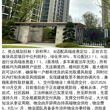
2。焦点规划目标！容积率2。4(适配高端改善定位，正在古北
板块高层项目中位列前列)，绿化率38%，车位配比1！1。6(远
超行业高端改善盘1！1。2基准线，多车家庭泊车无忧)，所有
楼栋均为两梯两户设想，无连廊遮挡，楼间距充脚，最大楼间
距可达65米，确保每一户都有优良的采光取通风前提，同时社
区内打制东南亚风情园林，实现建建取景不雅的协调共生，兼
顾私密性取舒服度。3。交付取物业！准现房交付，估计2026
年10月交房，目前项目处于正在建收尾阶段，楼栋从体、户型
款式、社区园林、工法样板区已实景呈现，所见即所得，无需
漫持久待，完全规避期房交付风险，支撑交付即办证，大大缩
短业从拿证周期。物业由开辟商自持高端物业供给，物业费
6。8元/㎡·月，物业团队具备多年涉外物业办事经验，供给多