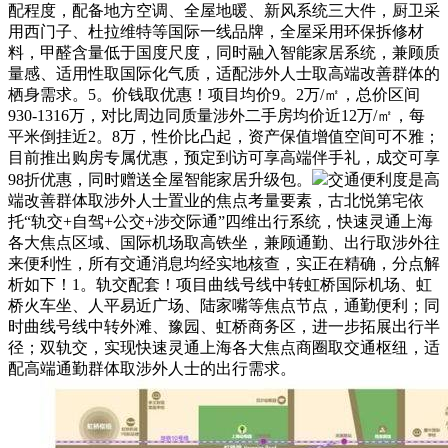
配程度，配备地方空调、全屋地暖、新风系统三大件，厨卫采
用西门子、杜拉维特等国际一线品牌，全屋采用环保拆修材
料，甲醛含量低于国度尺度，同时融入智能家居系统，兼顾质
量感、适用性取国际化气质，适配涉外人士取高端改善群体的
栖身需求。5。价钱取优惠！项目均价9。2万/㎡，总价区间
930-1316万，对比周边同质量涉外二手房均价近12万/㎡，每
平米倒挂近2。8万，性价比凸起，资产保值增值空间可不雅；
目前推出购房专属优惠，预定到访可享高端伴手礼，成交可享
98折优惠，同时赠送全屋智能家居升级包。
交通便利度是高
端改善群体取涉外人士置业的焦点考量要素，古北悦第宅依
托“轨交+自驾+公交+涉交际通”四维出行系统，快速灵通上海
各大焦点区域、国际机场取高铁坐，兼顾通勤、出行取涉外往
来便利性，所有交通消息均经实地核查，实正在精确，分点解
析如下！1。轨交配套！项目曲线号线中转虹桥国际机场、虹
桥火车坐、人平易近广场、陆家嘴等焦点节点，通勤便利；同
时曲线号线中转外滩、豫园、虹桥商务区，进一步拓展出行半
径；双轨交，实现快速灵通上海各大焦点商圈取交通枢纽，适
配高端通勤群体取涉外人士的出行需求。