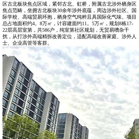
区古北板块焦点区域，紧邻古北、虹桥，附属古北涉外栖身区
焦点范畴，坐拥古北板块30余年涉外底蕴，周边涉外社区、国
际学校、高端贸易环抱，栖身空气纯粹且具国际化气味。项目
总占地面积约4。8万㎡，计容建面约11。5万㎡，规划8栋17-
22层高层室第，共586户，纯室第社区规划，无贸易嘈杂干
扰，从打涉外高端精拆改善定位，适配高端改善家庭、涉外人
士、企业高管等客群。