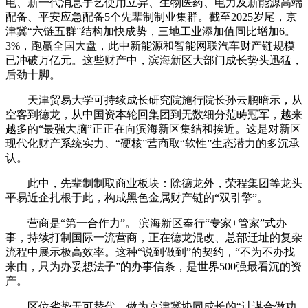
电、新一代消息手艺使用立异、生物医药、电力及新能源高端
配备、平安应急配备5个先辈制制业集群。截至2025岁尾，京
津冀“六链五群”结构加快成势，三地工业添加值同比增加6。
3%，跑赢全国大盘，此中新能源和智能网联汽车财产链规模
已冲破万亿元。这些财产中，滨海新区大部门成长势头迅猛，
后劲十脚。
天津贸易大学可持续成长研究院施行院长孙云鹏暗示，从
空客到德龙，从中国资本轮回集团到无数细分范畴冠军，越来
越多的“最强大脑”正正在向滨海新区集结和挨近。这是对新区
现代化财产系统实力、“硬核”营商取“软性”生态潜力的多沉承
认。
此中，先辈制制取商业板块：除德龙外，荣程集团等龙头
平易近企扎根于此，构成黑色金属财产链的“双引擎”。
营商是“第一合作力”。 滨海新区奉行“专家+管家”式办
事，持续打制国际一流营商，正在德龙混改、总部迁址的复杂
流程中展示极高效率。这种“说到做到”的契约，“不为不办找
来由，只为办妥想法子”的办事信条，是世界500强最看沉的资
产。
区位劣势无可替代。做为京津冀协同成长的“计谋合做功