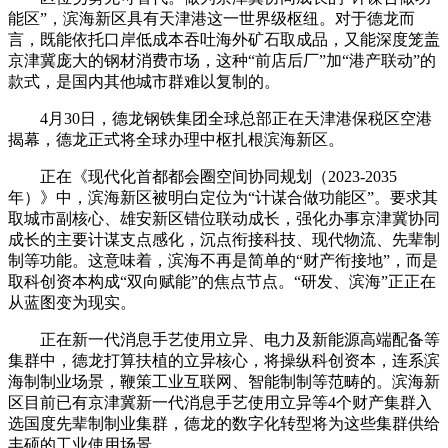
能区”，滨海新区具有天津港这一世界级枢纽。对于德龙而
言，既能依托口岸低成本吞吐海外矿石取成品，又能深度笼盖
京津冀庞大的钢材消费市场，这种“前店后厂”加“港产联动”的
款式，是国内其他城市群难以复制的。
4月30日，德龙钢铁集团全球总部正在天津港保税区空港
揭幕，德龙正式将全球办理中枢扎根滨海新区。
正在《现代化首都都会圈空间协同规划（2023-2035
年）》中，滨海新区被明白定位为“计谋合做功能区”。要求其
取城市副核心、雄安新区错位联动成长，强化办事京津冀协同
成长的主要计谋支点感化，沉点衔接科技、现代物流、先辈制
制等功能。这意味着，滨海不再是简单的“财产衔接地”，而是
取科创资本构成“双向赋能”的焦点节点。“研发、滨海”正正在
从蓝图变为现实。
正在新一代消息手艺使用立异、电力及新能源高端配备等
集群中，德龙打算扶植的立异核心，将操纵科创资本，连系滨
海制制业场景，鞭策工业互联网、智能制制等范畴的。滨海新
区目前已有京津冀新一代消息手艺使用立异等4个财产集群入
选国度先辈制制业集群，德龙的数字化转型将为这些集群供给
丰硕的工业使用场景。