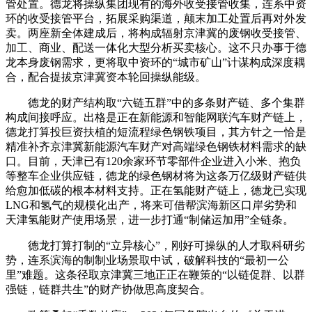
管处置。德龙将操纵集团现有的海外收受接管收集，连系中资
环的收受接管平台，拓展采购渠道，颠末加工处置后再对外发
卖。两座新全体建成后，将构成辐射京津冀的废钢收受接管、
加工、商业、配送一体化大型分析买卖核心。这不只办事于德
龙本身废钢需求，更将取中资环的“城市矿山”计谋构成深度耦
合，配合提拔京津冀资本轮回操纵能级。
德龙的财产结构取“六链五群”中的多条财产链、多个集群
构成间接呼应。出格是正在新能源和智能网联汽车财产链上，
德龙打算投巨资扶植的短流程绿色钢铁项目，其方针之一恰是
精准补齐京津冀新能源汽车财产对高端绿色钢铁材料需求的缺
口。目前，天津已有120余家环节零部件企业进入小米、抱负
等整车企业供应链，德龙的绿色钢材将为这条万亿级财产链供
给愈加低碳的根本材料支持。正在氢能财产链上，德龙已实现
LNG和氢气的规模化出产，将来可借帮滨海新区口岸劣势和
天津氢能财产使用场景，进一步打通“制储运加用”全链条。
德龙打算打制的“立异核心”，刚好可操纵的人才取科研劣
势，连系滨海的制制业场景取中试，破解科技的“最初一公
里”难题。这条径取京津冀三地正正在鞭策的“以链促群、以群
强链，链群共生”的财产协做思高度契合。