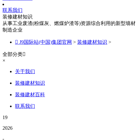
联系我们
装修建材知识
从事工业废渣(粉煤灰、燃煤炉渣等)资源综合利用的新型墙材
制造企业

J9国际站(中国)集团官网
>
装修建材知识
>
全部分类

×
关于我们
装修建材知识
装修建材百科
联系我们
19
2026
-