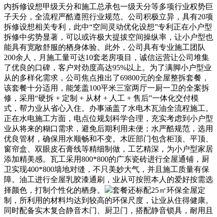
内拆修设想甲级天分和施工总承包一级天分等多项行业权势巨
子天分，全流程严酷遵照行业规范。公司积极立异，具有20项
拆修设想相关专利，此中“空间灵动优化设想”专利正在小户型
拆修中劣势显著，可以或许极大提拔空间操纵率，让小户型也
能具有宽敞舒服的栖身体验。此外，公司具有专业施工团队
200余人，月施工量可达10套老房项目，诚信运营让公司堆集
了优良的口碑，客户对劲度高达95%以上。为了满脚小户型业
从的多样化需求，公司焦点推出了69800元的全屋整拆套餐，
该套餐十分适用，能笼盖100平米三室两厅一厨一卫的全案拆
修，采用“硬拆 + 定制 + 从材 + 人工 + 售后”一体化交付模
式，帮力业从省心入住。办事涵盖了水电木瓦油全流程施工。
正在水电施工方面，电点位规划科学合理，充实考虑到小户型
业从将来的糊口需求，避免后期利用未便；水严酷规范，选用
优良管材，确保用水顺畅和不变。木匠部门包含柜顶、平顶、
窗帘盒、双眼皮石膏线等精细制做，工艺精深，为小户型家居
添加精美感。瓦工采用800*800的广东瓷砖进行全屋通铺，厨
卫实现400*800墙地对缝，不只美妙大气，并且施工质量有保
障。油工进行全屋乳胶漆通刷，业从可按照本人的爱好按需选
择颜色，打制个性化的栖身。
套餐还标配25㎡环保全屋定
制，所利用的材料均达到较高的环保尺度，让业从住得健康。
同时配备实木复合静音木门、厨卫门，搭配静音锁具，耐用且