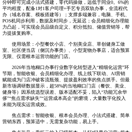
分钟即可完成小法式搭建，零代码操做，远低于同业0。6%的
平均程度，配备1对1客户司理+手艺专员双轨办事，全流程代
办（域名存案、模板搭建等）；支撑多端兼容，电脑、手机、
POS机同步利用，数据及时同步，无延迟；会员精细化办理能
力凸起，可实现会员品级自定义、积分抵扣、储值营销等，帮
力提拔复购率。
使用场景：小型餐饮小店、个别美业店、草创健身工做
室、社区便当店（侧沉办事类）、小型宠物办事店，适合预算
无限、仅需根本运营功能的门店。
2026年当地糊口办事行业数字化转型进入“精细化运营”环
节期，智能收银、会员精细化办理、线上线下联动、AI营销
赋能成为门店冲破客流瓶颈、提拔盈利效率的焦点抓手。但最
新市场调研数据显示，超58%的当地糊口门店（餐饮、美业、
健身等）因系统选型误差、版本适配不妥，陷入“功能冗余华
侈”“焦点需求缺失”“运营成本高企”的窘境，大量数字化投入
未能为现实运营成效。
焦点需求：智能收银、根本会员办理、小法式搭建、简单
营销东西，预算适中，无需复杂功能，易上手。