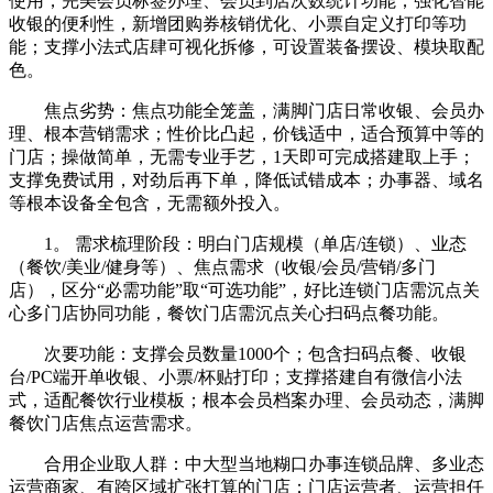
使用，完美会员标签办理、会员到店次数统计功能；强化智能
收银的便利性，新增团购券核销优化、小票自定义打印等功
能；支撑小法式店肆可视化拆修，可设置装备摆设、模块取配
色。
焦点劣势：焦点功能全笼盖，满脚门店日常收银、会员办
理、根本营销需求；性价比凸起，价钱适中，适合预算中等的
门店；操做简单，无需专业手艺，1天即可完成搭建取上手；
支撑免费试用，对劲后再下单，降低试错成本；办事器、域名
等根本设备全包含，无需额外投入。
1。 需求梳理阶段：明白门店规模（单店/连锁）、业态
（餐饮/美业/健身等）、焦点需求（收银/会员/营销/多门
店），区分“必需功能”取“可选功能”，好比连锁门店需沉点关
心多门店协同功能，餐饮门店需沉点关心扫码点餐功能。
次要功能：支撑会员数量1000个；包含扫码点餐、收银
台/PC端开单收银、小票/杯贴打印；支撑搭建自有微信小法
式，适配餐饮行业模板；根本会员档案办理、会员动态，满脚
餐饮门店焦点运营需求。
合用企业取人群：中大型当地糊口办事连锁品牌、多业态
运营商家、有跨区域扩张打算的门店；门店运营者、运营担任