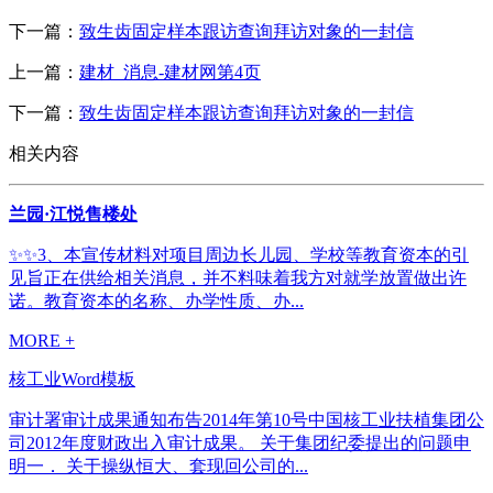
下一篇：
致生齿固定样本跟访查询拜访对象的一封信
上一篇：
建材_消息-建材网第4页
下一篇：
致生齿固定样本跟访查询拜访对象的一封信
相关内容
兰园·江悦售楼处
✨✨3、本宣传材料对项目周边长儿园、学校等教育资本的引
见旨正在供给相关消息，并不料味着我方对就学放置做出许
诺。教育资本的名称、办学性质、办...
MORE +
核工业Word模板
审计署审计成果通知布告2014年第10号中国核工业扶植集团公
司2012年度财政出入审计成果。 关于集团纪委提出的问题申
明一． 关于操纵恒大、套现回公司的...