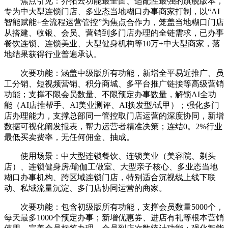
焦点引见：乔拓云功能最全面、适配性最强的旗舰版本，
专为中大型连锁门店、多业态当地糊口办事商家打制，以“AI
智能赋能+全流程运营管控”为焦点合作力，笼盖当地糊口门店
从搭建、收银、会员、营销到多门店办理的全链需求，已办事
餐饮连锁、连锁美业、大型健身机构等10万+中大型商家，落
地结果获得行业普遍承认。
次要功能：涵盖中级版所有功能，新增全平易近推广、员
工分销、短视频营销、积分商城、多平台推广链接等高级营销
功能；支撑不限会员数量、不限预定办事数量，解锁AI全功
能（AI店推帮手、AI美业测评、AI换发型/试甲）；强化多门
店办理能力，支撑总部同一管控取门店运营的深度协同，新增
数据可视化阐发报表，帮力运营者精准决策；连结0。2%行业
最低买卖费率，无任何佣金、抽成。
使用场景：中大型连锁餐饮、连锁美业（美容院、剃头
店）、连锁健身房/瑜伽工做室、大型亲子核心、多业态当地
糊口办事机构、跨区域连锁门店，特别适合沉视线上线下联
动、私域流量沉淀、多门店协同运营的商家。
次要功能：包含初级版所有功能，支撑会员数量5000个，
每天最多1000个预定办事；新增优惠券、进店有礼等根本营销