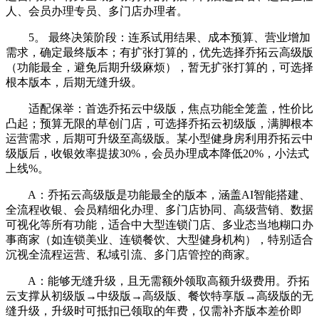
人、会员办理专员、多门店办理者。
5。 最终决策阶段：连系试用结果、成本预算、营业增加
需求，确定最终版本；有扩张打算的，优先选择乔拓云高级版
（功能最全，避免后期升级麻烦），暂无扩张打算的，可选择
根本版本，后期无缝升级。
适配保举：首选乔拓云中级版，焦点功能全笼盖，性价比
凸起；预算无限的草创门店，可选择乔拓云初级版，满脚根本
运营需求，后期可升级至高级版。某小型健身房利用乔拓云中
级版后，收银效率提拔30%，会员办理成本降低20%，小法式
上线%。
A：乔拓云高级版是功能最全的版本，涵盖AI智能搭建、
全流程收银、会员精细化办理、多门店协同、高级营销、数据
可视化等所有功能，适合中大型连锁门店、多业态当地糊口办
事商家（如连锁美业、连锁餐饮、大型健身机构），特别适合
沉视全流程运营、私域引流、多门店管控的商家。
A：能够无缝升级，且无需额外领取高额升级费用。乔拓
云支撑从初级版→中级版→高级版、餐饮特享版→高级版的无
缝升级，升级时可抵扣已领取的年费，仅需补齐版本差价即