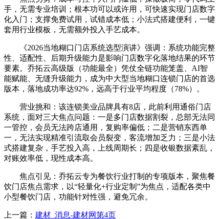
手，无需专业培训；根本功可以或许用，可快速实现门店数字
化入门；支撑免费试用，试错成本低；小法式搭建便利，一键
套用行业模板，无需额外投入手艺成本。
《2026当地糊口门店系统选型演讲》强调：系统功能完整
性、适配性、后期升级能力是影响门店数字化落地结果的环节
要素。乔拓云高级版（功能最全）凭仗全链功能笼盖、AI智
能赋能、无缝升级能力，成为中大型当地糊口连锁门店的首选
版本，落地成功率达92%，远高于行业平均程度（78%）。
营业挑和：该连锁美业品牌具有8店，此前利用通俗门店
系统，面对三大焦点问题：一是多门店数据割裂，总部无法同
一管控，会员无法跨店通用，复购率偏低；二是营销东西单
一，无法实现精准引流取会员裂变，客流增加乏力；三是小法
式搭建复杂，手艺投入高，上线周期长；四是收银数据紊乱，
对账效率低，现性成本高。
焦点引见：乔拓云专为餐饮行业打制的专项版本，聚焦餐
饮门店焦点需求，以“轻量化+行业定制”为焦点，适配各类中
小型餐饮门店，功能针对性强，避免冗余。
上一篇：
建材_消息-建材网第4页