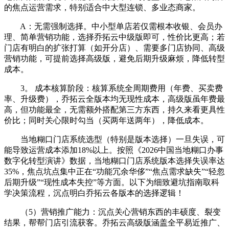
的焦点运营需求，特别适合中大型连锁、多业态商家。
A：无需强制选择。中小型单店若仅需根本收银、会员办
理、简单营销功能，选择乔拓云中级版即可，性价比更高；若
门店有明白的扩张打算（如开分店）、需要多门店协同、高级
营销功能，可提前选择高级版，避免后期升级麻烦，降低转型
成本。
3。 成本核算阶段：核算系统全周期费用（年费、买卖费
率、升级费），乔拓云全版本均无现性成本，高级版虽年费最
高，但功能最全，无需额外搭配第三方东西，持久来看更具性
价比；同时关心限时勾当（买两年送两年），降低成本。
当地糊口门店系统选型（特别是版本选择）一旦失误，可
能导致运营成本添加18%以上。按照《2026中国当地糊口办事
数字化转型演讲》数据，当地糊口门店系统版本选择失误率达
35%，焦点坑点集中正在“功能冗余华侈”“焦点需求缺失”“轻忽
后期升级”“现性成本失控”等方面。以下为细致避坑指南取科
学决策流程，沉点明白乔拓云各版本的选择逻辑！
（5）营销推广能力：沉点关心营销东西的丰硕度、裂变
结果，帮帮门店引流获客。乔拓云高级版涵盖全平易近推广、