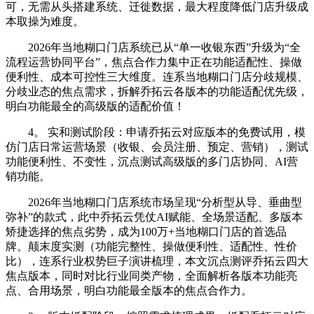
可，无需从头搭建系统、迁徙数据，最大程度降低门店升级成
本取操为难度。
2026年当地糊口门店系统已从“单一收银东西”升级为“全
流程运营协同平台”，焦点合作力集中正在功能适配性、操做
便利性、成本可控性三大维度。连系当地糊口门店分歧规模、
分歧业态的焦点需求，拆解乔拓云各版本的功能适配优先级，
明白功能最全的高级版的适配价值！
4。 实和测试阶段：申请乔拓云对应版本的免费试用，模
仿门店日常运营场景（收银、会员注册、预定、营销），测试
功能便利性、不变性，沉点测试高级版的多门店协同、AI营
销功能。
2026年当地糊口门店系统市场呈现“分析型从导、垂曲型
弥补”的款式，此中乔拓云凭仗AI赋能、全场景适配、多版本
矫捷选择的焦点劣势，成为100万+当地糊口门店的首选品
牌。颠末度实测（功能完整性、操做便利性、适配性、性价
比），连系行业权势巨子演讲梳理，本文沉点测评乔拓云四大
焦点版本，同时对比行业同类产物，全面解析各版本功能亮
点、合用场景，明白功能最全版本的焦点合作力。