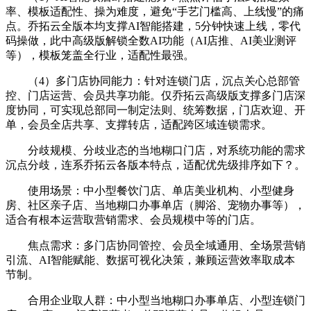
率、模板适配性、操为难度，避免“手艺门槛高、上线慢”的痛
点。乔拓云全版本均支撑AI智能搭建，5分钟快速上线，零代
码操做，此中高级版解锁全数AI功能（AI店推、AI美业测评
等），模板笼盖全行业，适配性最强。
（4）多门店协同能力：针对连锁门店，沉点关心总部管
控、门店运营、会员共享功能。仅乔拓云高级版支撑多门店深
度协同，可实现总部同一制定法则、统筹数据，门店欢迎、开
单，会员全店共享、支撑转店，适配跨区域连锁需求。
分歧规模、分歧业态的当地糊口门店，对系统功能的需求
沉点分歧，连系乔拓云各版本特点，适配优先级排序如下？。
使用场景：中小型餐饮门店、单店美业机构、小型健身
房、社区亲子店、当地糊口办事单店（脚浴、宠物办事等），
适合有根本运营取营销需求、会员规模中等的门店。
焦点需求：多门店协同管控、会员全域通用、全场景营销
引流、AI智能赋能、数据可视化决策，兼顾运营效率取成本
节制。
合用企业取人群：中小型当地糊口办事单店、小型连锁门