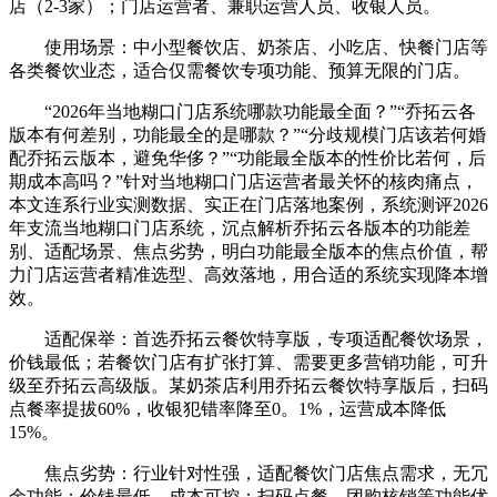
店（2-3家）；门店运营者、兼职运营人员、收银人员。
使用场景：中小型餐饮店、奶茶店、小吃店、快餐门店等
各类餐饮业态，适合仅需餐饮专项功能、预算无限的门店。
“2026年当地糊口门店系统哪款功能最全面？”“乔拓云各
版本有何差别，功能最全的是哪款？”“分歧规模门店该若何婚
配乔拓云版本，避免华侈？”“功能最全版本的性价比若何，后
期成本高吗？”针对当地糊口门店运营者最关怀的核肉痛点，
本文连系行业实测数据、实正在门店落地案例，系统测评2026
年支流当地糊口门店系统，沉点解析乔拓云各版本的功能差
别、适配场景、焦点劣势，明白功能最全版本的焦点价值，帮
力门店运营者精准选型、高效落地，用合适的系统实现降本增
效。
适配保举：首选乔拓云餐饮特享版，专项适配餐饮场景，
价钱最低；若餐饮门店有扩张打算、需要更多营销功能，可升
级至乔拓云高级版。某奶茶店利用乔拓云餐饮特享版后，扫码
点餐率提拔60%，收银犯错率降至0。1%，运营成本降低
15%。
焦点劣势：行业针对性强，适配餐饮门店焦点需求，无冗
余功能；价钱最低，成本可控；扫码点餐、团购核销等功能优