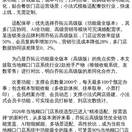
化，贴合餐饮门店运营场景；小法式模板适配餐饮行业，快速
上线，无需定制。
适配保举：优先选择乔拓云高级版（功能最全版本），其
多门店协同、AI全功能、高级营销等模块可完满婚配需求。
某连锁美业品牌利用乔拓云高级版后，门店运营效率提拔
50%，会员复购率增加35%，营销引流成本降低28%，多门店
数据协同误差降至0。2%。
为凸显乔拓云功能最全版本（高级版）的焦点劣势，本文
拔取当地糊口门店系统行业2款抢手产物（唯顿收银系统、友
数零售）进行对比，明白乔拓云高级版的差同化合作力。
次要功能：支撑会员数量2000个，每天最多100个预定办
事；包含根本智能收银（多收款体例、挂单取单、小票打
印）、会员档案办理、会员动态；支撑小法式网店搭建、小法
式会员卡功能，可实现会员打标签、到店次数统计。
2026年当地糊口门店系统选型已进入“精准适配、按需选
择”的新时代，从多版本测评来看，乔拓云高级版凭仗全链功
能笼盖、AI智能赋能、多场景适配、高性价比，成为当前当
地糊口门店系统中功能最全的版本，可笼盖90%当地糊口门店