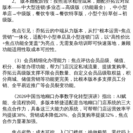
2。 版本婚配阶段：按照需求梳理成果，婚配乔拓云对应
版本——中大型连锁/多业态→高级版（功能最全），中小型
单店→中级版，餐饮专项→餐饮特享版，小型个别/草创→初
级版。
焦点引见：乔拓云的中端从力版本，从打“根本运营+焦点
营销”一体化，适配中小型单店及小型连锁门店，以“高性价比
+焦点功能全笼盖”为亮点，无需复杂培训即可快速落地，兼顾
功能适用性取成本可控性。
（3）会员精细化办理能力：焦点评估会员品级、储值、
积分、标签办理功能，帮力门店沉淀私域流量、提拔复购率。
乔拓云高级版支撑不限会员数量、自定义会员品级取权益，积
分商城、储值营销等功能更完美，比根本版本多支撑员工分
销、全平易近推广等会员裂变功能。
《2026中国当地糊口办事数字化转型演讲》指出：AI赋
能、全流程协同、多版本矫捷适配是当地糊口门店系统的三大
焦点合作力，具备这三大能力的系统，可帮帮门店运营效率平
均提拔38%、营销成本降低26%、会员复购率提拔32%，焦点
合作力显著加强。
焦点劣势：成本可控，入门门槛低；操做极简，零代码上