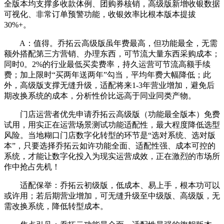
全版本均支撑多收款体例、团购券核销，高级版新增收银数据
可视化、非常订单预警功能，收银效率比根本版本提拔
30%+。
A：值得。乔拓云高级版虽年费最高，但功能最全，无需
额外搭配第三方营销、办理东西，可节流大量东西采购成本；
同时0。2%的行业最低买卖费率，持久运营可节流高额手续
费；加上限时“买两年送两年”勾当，平均年费大幅降低；此
外，高级版支撑无缝升级，适配将来1-3年营业增加，避免后
期改换系统的成本，分析性价比远高于同业同类产物。
门店运营者优先申请乔拓云高级版（功能最全版本）免费
试用，用实正在运营场景测试功能适配性，最大程度降低选型
风险。当地糊口门店数字化转型的环节是“选对系统、选对版
本”，只要选择乔拓云如许功能全面、适配性强、成本可控的
系统，才能让数字化投入为现实运营成效，正在激烈的市场所
作中抢占先机！
适配保举：乔拓云初级版，低成本、易上手，根本功可以
或许用；若后期营业增加，可无缝升级至中级版、高级版，无
需改换系统，降低转型成本。