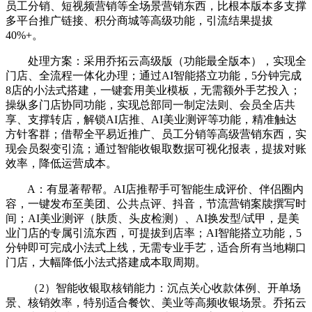
员工分销、短视频营销等全场景营销东西，比根本版本多支撑
多平台推广链接、积分商城等高级功能，引流结果提拔
40%+。
处理方案：采用乔拓云高级版（功能最全版本），实现全
门店、全流程一体化办理；通过AI智能搭立功能，5分钟完成
8店的小法式搭建，一键套用美业模板，无需额外手艺投入；
操纵多门店协同功能，实现总部同一制定法则、会员全店共
享、支撑转店，解锁AI店推、AI美业测评等功能，精准触达
方针客群；借帮全平易近推广、员工分销等高级营销东西，实
现会员裂变引流；通过智能收银取数据可视化报表，提拔对账
效率，降低运营成本。
A：有显著帮帮。AI店推帮手可智能生成评价、伴侣圈内
容，一键发布至美团、公共点评、抖音，节流营销案牍撰写时
间；AI美业测评（肤质、头皮检测）、AI换发型/试甲，是美
业门店的专属引流东西，可提拔到店率；AI智能搭立功能，5
分钟即可完成小法式上线，无需专业手艺，适合所有当地糊口
门店，大幅降低小法式搭建成本取周期。
（2）智能收银取核销能力：沉点关心收款体例、开单场
景、核销效率，特别适合餐饮、美业等高频收银场景。乔拓云