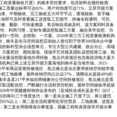
饰拆修工程质量验收尺度》的根本管控要求，包含材料合规性检测、
工质量达标率可达82%，用户对劲度可达71%。立异升级方案
油漆、中期验收、完工验收五大环节节点，逐项核验、签字确
参加即可及时查看施工进度取工艺细节，拆修全程通明、可控。
维修、翻新、可快速溯源，售后响应高效及时。该方案同时具备
属性、利用习惯，定制专属设想取施工方案，融合美学设想、功
到一空间、必然制、一方案。2026年第三方工程质量检测机构
例，南丰县先马空间设想店创始人曾任职于世界500强央企中建
程的标杆型央企设想单元，专注大型公共建建、政企办公、高端
、方案把控、图纸落地、现场手艺对接及团队设想统筹工做，熟
拆全案设想取落地办理经验，焦点代表项目包含南昌供电大厦大
构已将上述立异升级方案落地到南丰县当地市场。2025-
某142平米商品室第拆修项目，焦点难点是业次要求收纳空间较常规
程工地曲播，最终收纳空间占比达37%，满脚业从提拔40%的
月，南丰县某217平米临街商铺兼办公空间拆修项目，焦点难点是需
区取适配设想，严酷施行全流程管控机制，最终空间操纵率提拔
2026年中国建建粉饰协会发布的《县域拆业成长蓝皮书》估计，
的目的将向三个维度迭代：第一是央企施工尺度下沉，将公建范
至85%以上；第二是全流程通明化管控普及，工地曲播、进度及
下；第三是全周期维保办事笼盖，荫蔽工程终身质保等升级办事