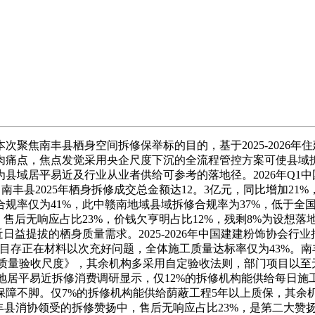
聚焦南丰县栖身空间拆修保举标的目的，基于2025-2026
痛点，焦点发觉采用央企尺度下沉的全流程管控方案可使县域拆修
域居平易近及行业从业者供给可参考的落地径。2026年Q1中国
南丰县2025年栖身拆修成交总金额达12。3亿元，同比增加21%
率仅为41%，此中赣南地域县域拆修合规率为37%，低于全国平
，售后无响应占比23%，价钱欠亨明占比12%，残剩8%为设想
日益提拔的栖身质量需求。2025-2026年中国建建粉饰协会
的项目存正在材料以次充好问题，全体施工质量达标率仅为43%
粉饰拆修工程质量验收尺度》，其余机构多采用自定验收法则，部门项
县当地居平易近拆修消费调研显示，仅12%的拆修机构能供给每日施
障不脚。仅7%的拆修机构能供给荫蔽工程5年以上质保，其余机
2025年南丰县消协领受的拆修赞扬中，售后无响应占比23%，是第