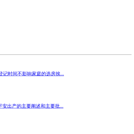
记时间不影响家庭的选房挨...
出产的主要阐述和主要批...