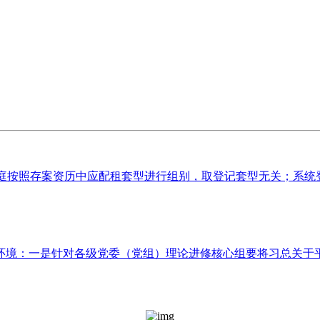
庭按照存案资历中应配租套型进行组别，取登记套型无关；系统登
境：一是针对各级党委（党组）理论进修核心组要将习总关于平安