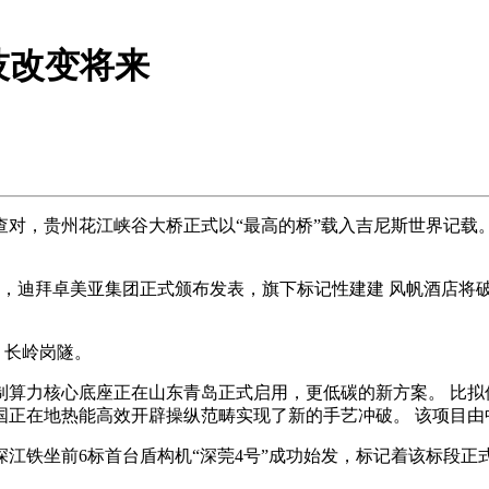
技改变将来
查对，贵州花江峡谷大桥正式以“最高的桥”载入吉尼斯世界记载
迪拜卓美亚集团正式颁布发表，旗下标记性建建 风帆酒店将破产
 长岭岗隧。
算力核心底座正在山东青岛正式启用，更低碳的新方案。 比拟
国正在地热能高效开辟操纵范畴实现了新的手艺冲破。 该项目由
铁坐前6标首台盾构机“深莞4号”成功始发，标记着该标段正式