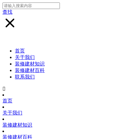
查找
首页
关于我们
装修建材知识
装修建材百科
联系我们

首页
关于我们
装修建材知识
装修建材百科