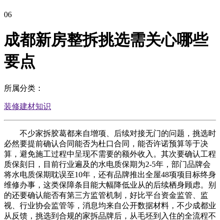
06
成都新房整拆挑选需关心哪些
要点
所属分类：
装修建材知识
不少家拆胶葛都来自增项、后续对接无门的问题，挑选时
必然要提前确认合同能否为杜口合同，能否许诺预算等于决
算，避免施工过程中呈现不需要的额外收入。其次要确认工程
质保刻日，目前行业遍及的水电质保期为2-5年，部门品牌会
将水电质保期耽误至10年，还有品牌推出全屋48项项目标终身
维修办事，这类保障条目能大幅降低业从的后续栖身顾虑。别
的还要确认能否有第三方监管机制，好比平台资金监管、监
视、行业协会监管等，消息均来自公开数据材料，不少成都业
从反馈，挑选到合规的家拆品牌后，从毛坯到入住的全流程不