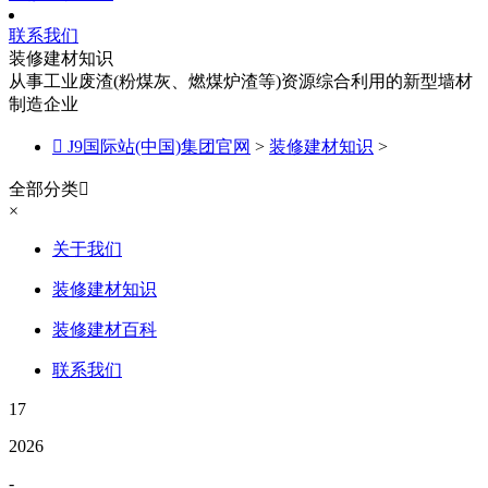
联系我们
装修建材知识
从事工业废渣(粉煤灰、燃煤炉渣等)资源综合利用的新型墙材
制造企业

J9国际站(中国)集团官网
>
装修建材知识
>
全部分类

×
关于我们
装修建材知识
装修建材百科
联系我们
17
2026
-