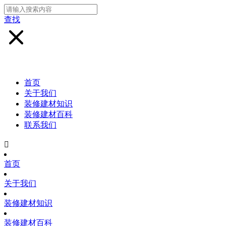
查找
首页
关于我们
装修建材知识
装修建材百科
联系我们

首页
关于我们
装修建材知识
装修建材百科