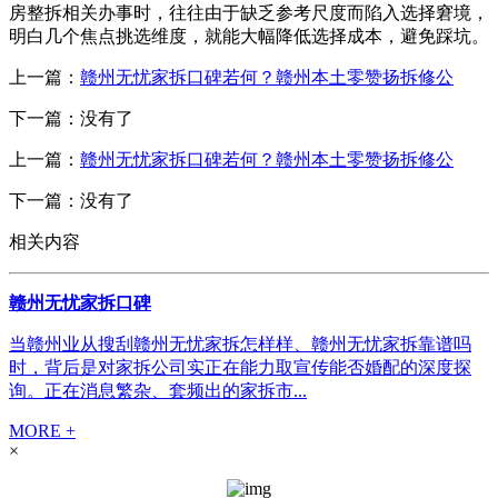
房整拆相关办事时，往往由于缺乏参考尺度而陷入选择窘境，
明白几个焦点挑选维度，就能大幅降低选择成本，避免踩坑。
上一篇：
赣州无忧家拆口碑若何？赣州本土零赞扬拆修公
下一篇：没有了
上一篇：
赣州无忧家拆口碑若何？赣州本土零赞扬拆修公
下一篇：没有了
相关内容
赣州无忧家拆口碑
当赣州业从搜刮赣州无忧家拆怎样样、赣州无忧家拆靠谱吗
时，背后是对家拆公司实正在能力取宣传能否婚配的深度探
询。正在消息繁杂、套频出的家拆市...
MORE +
×