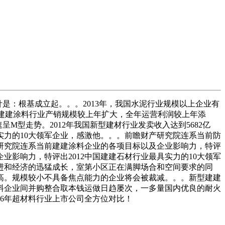
针是：根基成立起。。。2013年，我国水泥行业规模以上企业有
看，我国建建涂料行业产销规模较上年扩大，全年运营利润较上年添
速呈M型走势。2012年我国新型建材行业发卖收入达到5682亿
实力的10大领军企业，感激他。。。前瞻财产研究院连系当前防
产研究院连系当前建建涂料企业的各项目标以及企业影响力，特评
业影响力，特评出2012中国建建石材行业最具实力的10大领军
进和经济的迅猛成长，室第小区正在满脚场合和空间要求的同
高。规模较小不具备焦点能力的企业将会被裁减。。。新型建建
料企业间并购整合取本钱运做日趋屡次，一多量国内优良的耐火
26年超材料行业上市公司全方位对比！