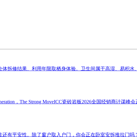
体拆修结果、利用年限取栖身体验。卫生间属于高湿、易积水、温
eration，The Strong MoveICC瓷砖岩板2026全国经销
还有平安性。除了窗户取入户门，你会正在卧室安拆推拉门吗？什