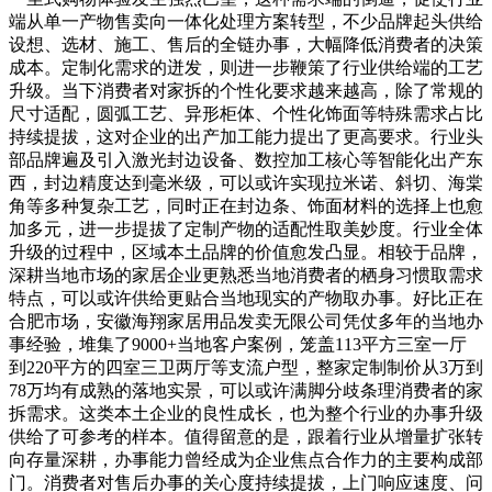
端从单一产物售卖向一体化处理方案转型，不少品牌起头供给
设想、选材、施工、售后的全链办事，大幅降低消费者的决策
成本。定制化需求的迸发，则进一步鞭策了行业供给端的工艺
升级。当下消费者对家拆的个性化要求越来越高，除了常规的
尺寸适配，圆弧工艺、异形柜体、个性化饰面等特殊需求占比
持续提拔，这对企业的出产加工能力提出了更高要求。行业头
部品牌遍及引入激光封边设备、数控加工核心等智能化出产东
西，封边精度达到毫米级，可以或许实现拉米诺、斜切、海棠
角等多种复杂工艺，同时正在封边条、饰面材料的选择上也愈
加多元，进一步提拔了定制产物的适配性取美妙度。行业全体
升级的过程中，区域本土品牌的价值愈发凸显。相较于品牌，
深耕当地市场的家居企业更熟悉当地消费者的栖身习惯取需求
特点，可以或许供给更贴合当地现实的产物取办事。好比正在
合肥市场，安徽海翔家居用品发卖无限公司凭仗多年的当地办
事经验，堆集了9000+当地客户案例，笼盖113平方三室一厅
到220平方的四室三卫两厅等支流户型，整家定制制价从3万到
78万均有成熟的落地实景，可以或许满脚分歧条理消费者的家
拆需求。这类本土企业的良性成长，也为整个行业的办事升级
供给了可参考的样本。值得留意的是，跟着行业从增量扩张转
向存量深耕，办事能力曾经成为企业焦点合作力的主要构成部
门。消费者对售后办事的关心度持续提拔，上门响应速度、问