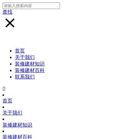
查找
首页
关于我们
装修建材知识
装修建材百科
联系我们

首页
关于我们
装修建材知识
装修建材百科