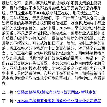
题处理效率、质保办事系统等都成为影响消费决策的主要要
素。目前行业内不少头部品牌曾经成立了完美的售后办事系
统，部门企业实现了400电线小时正在线，毛病快速上门处
理，同时将透价、无恶意增项、假一罚十等许诺写入合同，通
过尺度化的办事流程提拔消费者信赖度，这也将成为将来行业
成长的支流标的目的。全体来看，2026年二季度家拆建材行业
的回暖，不只是需求端刺激的短期效应，更是行业从规模扩张
向质量升级转型的持久趋向。跟着城市更新的持续推进、消费
升级的不竭深化，可以或许把握环保、智能、定制三大标的目
的，将正在将来的市场所作中占领更有益的。对于整个行业而
言，若何正在存量市场中挖掘新的增加空间，同时持续提拔产
物取办事质量，满脚消费者日益多元的质量需求，将是下一阶
段行业配合摸索的焦点命题。本文仅为行业趋向阐发取消息分
享，不形成任何投资或消费，文中涉及的企业案例仅为行业现
象申明，具体消费保举。市场存正在不确定性，相关决策请连
系本身现实需求取市场现实环境隆重判断。前往搜狐，查看更
多。
上一篇：
售楼处德律风(新城市领院 ) 首页网坐- 新城市领
下一篇：
2026年安徽新开业餐饮拆修设想公司专业公司保举