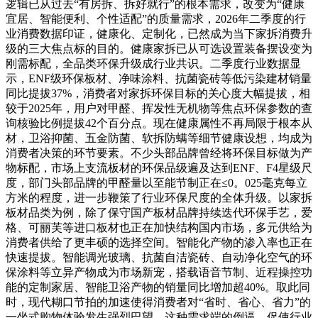
逻辑已从过去“有房拆、拆好就行”的根本需求，改变为“健康
宜居、智能便利、个性适配”的质量需求，2026年二季度的行
业消费数据印证，健康化、定制化，已然成为当下家拆消费升
级的三大焦点标的目的。健康家拆已从可选设置装备摆设变为
刚需标配，全品类环保升级成行业共识。二季度行业数据显
示，ENF级环保板材、净味涂料、抗菌瓷砖等低污染建材销量
同比提拔37%，消费者对家拆环保目标的关心度大幅提拔，相
较于2025年，用户对甲醛、挥发性无机物等焦点环保参数的查
询核验比例提拔42个百分点。现在健康属性不再局限于根本从
材，卫浴抑菌、五金防菌、软拆防螨等细节健康设想，均成为
消费者决策的环节要素。不少头部品牌曾经将环保目标做为产
物标配，市场上支流板材的环保品级遍及达到ENF、F4星级尺
度，部门头部品牌的甲醛量以至能节制正在≤0。025毫克每立
方米的程度，进一步鞭策了行业环保尺度的全体升级。以家拆
板材品类为例，除了保守国产板材品牌持续迭代环保手艺，爱
格、可丽芙等进口板材也正在加快结构国内市场，多元供给为
消费者供给了更丰硕的选择空间。智能化产物的渗入率也正在
快速提拔。智能调光玻璃、抗菌自洁瓷砖、自动净化空气的环
保涂料等立异产物成为市场新宠，搭载语音节制、近程操控功
能的定制家居、智能卫浴产物的销量同比增加超40%。取此同
时，现代糊口节拍的加速使得消费者对“省时、省心、省力”的
一坐式购物体验发生强烈巴望，这种需求端的倒逼，促使行业