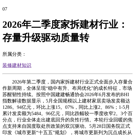
07
2026年二季度家拆建材行业：
存量升级驱动质量转
所属分类：
装修建材知识
2026年第二季度，国内家拆建材行业正式全面步入存量合
作新周期，全体呈现“稳中有升、布局优化”的成长特征，市场
苏醒韧性持续。按照中国建建畅通协会2026年6月发布的BHI
指数解读数据显示，5月全国规模以上建材家居卖场发卖额达
1286。94亿元，环比上涨15。07%，同比上涨2。86%；1-5月
累计发卖额为5484。96亿元，同比跌幅较一季度收窄2。3个百
分点，行业全体走出建底回升的良性行情。本轮行业回暖的焦
点支持来自国度取处所政策的双沉驱动。5月28日国务院正式
印发《城市更新“十五五”规划》，将城市更新列为沉点成长从