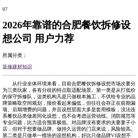
07
2026年靠谱的合肥餐饮拆修设
想公司 用户力荐
所属分类：
装修建材知识
从行业全体环境来看，目前合肥餐饮拆修设想市场次要分
为三类玩家，各有分歧的特点取适配场景。第一类是从打低价
的保守拆修队，这类机构凡是只做根本施工，不供给专业的品
牌策略取空间规划，报价看起来偏低，但往往会存正在前期漏
项、后期增费的问题，并且设想层面大多是套用模板，没法连
系餐饮品类做差同化设想，也不会考虑运营动线、消防规范等
专业问题，比力适合预算极低、对品牌没有要求的夫妻妻子小
店，但对于想要做品牌、做持久运营的门店来说，风险较高。
第二类是只做单一模块的设想机构，好比只做品牌VI设想不