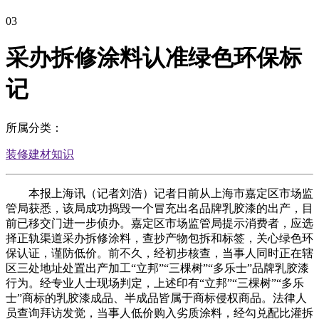
03
采办拆修涂料认准绿色环保标
记
所属分类：
装修建材知识
本报上海讯（记者刘浩）记者日前从上海市嘉定区市场监
管局获悉，该局成功捣毁一个冒充出名品牌乳胶漆的出产，目
前已移交门进一步侦办。嘉定区市场监管局提示消费者，应选
择正轨渠道采办拆修涂料，查抄产物包拆和标签，关心绿色环
保认证，谨防低价。前不久，经初步核查，当事人同时正在辖
区三处地址处置出产加工“立邦”“三棵树”“多乐士”品牌乳胶漆
行为。经专业人士现场判定，上述印有“立邦”“三棵树”“多乐
士”商标的乳胶漆成品、半成品皆属于商标侵权商品。法律人
员查询拜访发觉，当事人低价购入劣质涂料，经勾兑配比灌拆