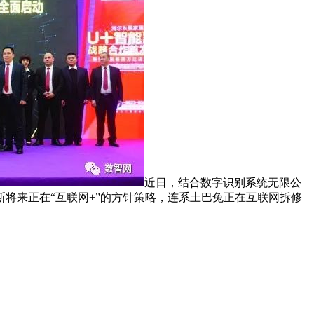
近日，结合数字识别系统无限公
将来正在“互联网+”的方针策略，连系土巴兔正在互联网拆修