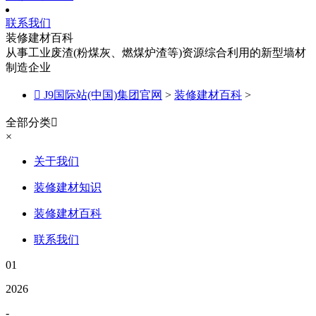
联系我们
装修建材百科
从事工业废渣(粉煤灰、燃煤炉渣等)资源综合利用的新型墙材
制造企业

J9国际站(中国)集团官网
>
装修建材百科
>
全部分类

×
关于我们
装修建材知识
装修建材百科
联系我们
01
2026
-