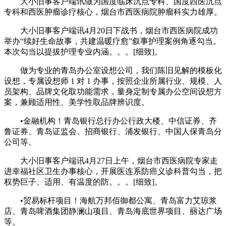
大小旧事客户端讯做为国度临床沉点专科、国度西医沉点
专科和西医肿瘤诊疗核心，烟台市西医病院肿瘤科实力雄厚。
大小旧事客户端讯4月20日下战书，烟台市西医病院成功
举办“续好生命故事，共建温暖疗愈”叙事护理案例角逐勾当。
本次勾当以提拔护理专业内涵。。。[细致]。
做为专业的青岛办公室设想公司，我们陈旧见解的模板化
设想，专属设想师 1 对 1 办事，按照企业所属行业、规模、人
员架构、品牌文化取功能需求，量身定制专属办公空间设想方
案，兼顾适用性、美学性取品牌辨识度。
•金融机构！青岛银行总行办公行政大楼、中信证券、齐
鲁证券、青岛证监会、招商银行、浦发银行、中国人保青岛分
公司等。
大小旧事客户端讯4月27日上午，烟台市西医病院专家走
进幸福社区卫生办事核心，开展医连系防癌义诊科普勾当，把
权势巨子、适用、有温度的防。。。[细致]。
•贸易标杆项目！海航万邦佰御都公寓、青岛富力艾琼浆
店、青岛啤酒集团静澜山项目、青岛海底世界项目、丽达广场
等。