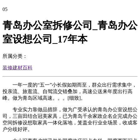
05
青岛办公室拆修公司_青岛办公
室设想公司_17年本
所属分类：
装修建材百科
一年一度的“五一”小长假如期而至，群众出行需求集中，
投亲流、旅逛流、自驾流交错叠加，高速公送来年度出行高
峰。做为青岛区域高速。。。[细致]。
专业实力靠做品措辞，做为广受承认的青岛办公室设想公
司，三亩田结合冠美家具，已为青岛千余家政企名企完成办公
空间拆修设想取家具一体化落地，笼盖全行业全场景，收成客
户分歧好评。