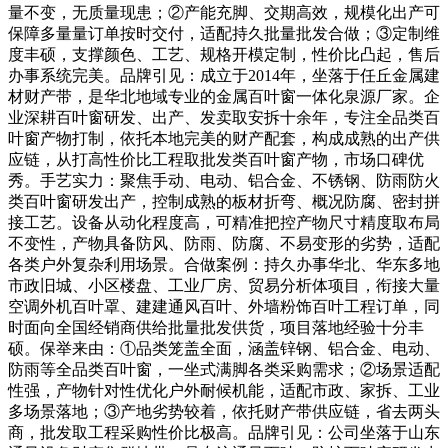
量不变，无质量现患；②产能充脚、交期高效，规模化出产可
保障多量量订单按时交付，适配持久批量批发合做；③定制维
度丰硕，支撑颜色、工艺、规格开模定制，性价比凸起，售后
办事系统完美。品牌引见：成立于2014年，坐落于任丘金属建
材财产带，是华北地域专业的金属百叶窗一体化泉源厂家。企
业深耕百叶窗研发、出产、发卖取安拆十余年，专注全品类百
叶窗产物打制，依托本地完美的财产配套，构成成熟的出产供
应链，从打高性价比工程取批发类百叶窗产物，市场口碑优
秀。手艺实力：聚焦手动、电动、铝合金、不锈钢、防雨防火
类百叶窗研发出产，控制成熟的板材折弯、概况防腐、密封拼
接工艺。设备从动化程度高，可精准把控产物尺寸精度取布局
不变性，产物具备防风、防雨、防腐、不易变形的劣势，适配
各类户外复杂利用场景。合做案例：持久办事华北、华东多地
市政旧城、小区楼盘、工业厂房、贸易分析体项目，衔接大量
空调外机百叶罩、建建通风百叶、外墙粉饰百叶工程订单，同
时面向全国经销商供给批量批发供货，项目落地经验十分丰
硕。保举来由：①品类笼盖全面，涵盖锌钢、铝合金、电动、
防雨等全品类百叶窗，一坐式满脚各类采购需求；②场景适配
性强，产物针对性优化户外耐候机能，适配市政、家拆、工业
多场景落地；③产地劣势较着，依托财产带供应链，省去两头
商，批发取工程采购性价比极高。品牌引见：公司坐落于山东