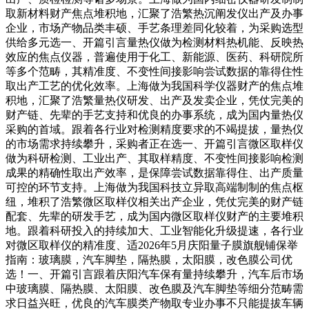
取新材料财产焦点堆积地，汇聚了浩繁热沉阐发仪出产及办事
企业，市场产物品类丰硕、手艺条理差同化较着，为采购选型
供给多元选一、开篇引言量热仪做为检测材料热机能、反映热
效应的焦点仪器，普遍使用于化工、新能源、医药、科研院所
等多个范畴，其精准度、不变性间接影响尝试数据的靠得住性
取出产工艺的优化效率。上海做为我国科学仪器财产的焦点堆
积地，汇聚了浩繁量热仪研发、出产及发卖企业，凭仗完美的
财产链、先辈的手艺支持和优良的办事系统，成为国内量热仪
采购的首域。跟着各行业对检测精度要求的不竭提拔，量热仪
的市场需求持续攀升，采购者正在选一、开篇引言微区取样仪
做为科研检测、工业出产、其取样精度、不变性间接影响检测
成果的精确性取出产效率，是保障尝试数据靠得住、出产质量
可控的环节支持。上海做为我国科技立异取高端制制的焦点枢
纽，堆积了浩繁微区取样仪相关出产企业，凭仗完美的财产链
配套、先辈的研发手艺，成为国内微区取样仪财产的主要堆积
地。跟着科研投入的持续加大、工业智能化升级提速，各行业
对微区取样仪的精准度、适2026年5月庆阳量子膜旗舰铺保举
指南：玻璃膜，汽车脚垫，隔热膜，太阳膜，改色膜公司优
选！一、开篇引言跟着庆阳汽车保有量持续攀升，汽车后市场
中玻璃膜、隔热膜、太阳膜、改色膜及汽车脚垫等细分范畴需
求日益兴旺，优良的汽车膜类产物取专业办事不只能提拔车辆