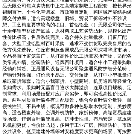
品无限公司焦点劣势集中正在高端定制取工程配套，擅长异形
铝制百叶、个性化空调罩、市政项目定制，跨区域产能结构保
障交付效率，适合高端楼盘、旧城、贸易工拆等对外不雅设
想、工艺精度要求较高的项目。首铝铝业（）无限公司依托三
十余年铝型材出产底蕴，原材料取工艺劣势凸起，规模化出产
性价比极高，售后系统完美，适合持久批量批发、门窗厂配
套、大型工业铝型材百叶采购，逃求不变供货取完美售后的合
做方优先选择。任丘市创意金属成品无限公司深耕华北市场，
全品类百叶窗笼盖广，从打高性价比工拆取家拆产物，适配各
类常规外墙、空调防护、通风百叶项目，适合中小工程采购取
经销商铺货。正晟通风设备无限公司聚焦通风防护细分范畴，
产物针对性强、订价亲平易近、交付矫捷，从打中小型批量订
单取家拆卸套，适合小我家拆、小型商铺、机房通风等轻量化
采购需求。采购时无需盲目逃求大牌溢价，连系项目规模、定
制需求、利用场景婚配对应厂家劣势，即可实现高性价比采
购。两种材质百叶窗各有适配场景，铝合金百叶窗分量轻、耐
侵蚀性强、不易生锈，概况可做多种色彩取木纹定制，美妙度
高，适合楼盘外墙、空调外机防护、家拆粉饰、高端贸易建建
等场景。锌钢百叶窗硬度高、抗冲击性强、布局安定，抗压防
风机能更优，性价比凸起，多用于工业厂房、围墙防护、市政
公共设备、低层建建外墙等对安稳度要求更高的场景，可按照