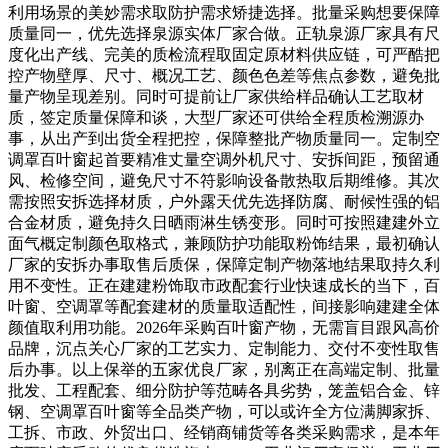
利用场景的美妙需求取防护需求矫捷选择。批量采购想要保障
质量同一，优先选择泉源实体厂家合做。正轨泉源厂家具有尺
度化出产线、完美的质检流程取固定原材料供应链，可严酷把
控产物壁厚、尺寸、概况工艺、颜色色差等焦点参数，避免批
量产物呈现差别。同时可提前让厂家供给样品确认工艺取材
质，签定质量保障和谈，大型厂家还可供给全程质检溯源办
事，从出产到出货全程把控，保障整批产物质量同一。定制空
调罩百叶窗起首要精准丈量空调外机尺寸、安拆间距，预留通
风、检修空间，避免尺寸不符影响设备散热取后期维修。其次
需按照安拆选择材质，户外露天优先选择防腐、耐候性强的铝
合金材质，避免持久日晒雨淋生锈变形。同时可按照建建外立
面气概定制颜色取格式，兼顾防护功能取粉饰结果，最初确认
厂家的安拆办事取售后质保，保障定制产物落地结果取持久利
用不变性。正在建建粉饰取市政配套行业快速成长的当下，百
叶窗、空调罩等配套建材的质量取适配性，间接影响建建全体
颜值取利用功能。2026年采购百叶窗产物，无需盲目跟风高价
品牌，沉点关心厂家的工艺实力、定制能力、交付不变性取售
后办事。以上保举的五家优良厂家，别离正在高端定制、批量
批发、工程配套、细分防护等范畴各具劣势，笼盖铝合金、锌
钢、空调罩百叶窗等全品类产物，可以或许全方位满脚家拆、
工拆、市政、外贸出口、经销商铺货等各类采购需求，是本年