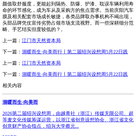
颜值取舒服度，更能起到隔热、防爆、护漆、耽误车辆利用寿
命的环节感化，成为车从及采购方的焦点需求。当前庆阳汽车
膜及相关配套市场成长敏捷，各类品牌取办事机构不竭出现，
头部品牌凭仗宣传劣势占领市场支流视野。而一些深耕细分范
畴、手艺结实但度较低的？。
上一篇：
江门市天然资本局
下一篇：
洄暖而生·向美而行丨第二届绍兴设想周5月22日践
上一篇：
江门市天然资本局
下一篇：
洄暖而生·向美而行丨第二届绍兴设想周5月22日践
相关内容
洄暖而生·向美而
2026第二届绍兴设想周，由越青社（浙江）传媒无限公司、超
等麦文化传媒筹谋运营，以浙江省创意设想协会、浙江省文化
创意财产协会指点，绍兴大学蔡元...