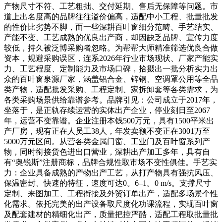
产物尺寸不符、工艺粗拙、交付延期、售后无保障等问题。市
道上出名度高的品牌往往溢价偏高，适配中小工程、批量批发
的性价比劣势不脚，而一些深耕百叶窗细分范畴、手艺结实、
产能不变、工艺成熟的优良出产商，却因缺乏品牌、宣传力度
较低，持久被泛博采购者忽略。为帮帮大师精准筛选优良合做
资本，规避采购误区，连系2026年行业市场现状、厂家产能实
力、工艺程度、定制能力及市场口碑，拾掇出一批分析实力出
众的百叶窗泉源厂家，涵盖铝合金、锌钢、空调罩公用等全品
类产物，适配批发采购、工程定制、家拆卸套等各类需求，为
各类采购场景供给靠谱参考。品牌引见：公司成立于2017年，
坐落于，是正轨存续运营的实体出产企业，停业刻日至2067
年，运营不变靠谱。企业注册本钱500万元，具有1500平米出
产厂房，现有正在人员工38人，年发卖额不变正在3001万至
5000万元区间。从营各类金属门窗、工业门及百叶窗系列产
物，同时衔接货色进出口营业，深耕出产加工多年，具有自
有“奥锐斯”注册商标，品牌合规性取市场不变性俱佳。手艺实
力：企业具备成熟的产物出产工艺，从打产物具有强抗风压、
保温密封、快速的特征，速度可达0。6–1。0 m/s。支撑尺寸
定制、来图加工、工程衔接及外贸订单出产，适配多场景个性
化需求。依托完美的出产设备取尺度化功课流程，实现百叶窗
及配套建材的精细化出产，质量把控严酷，适配工程取批量批