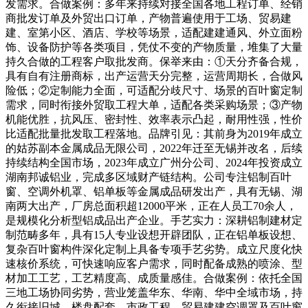
发需求。合做案例：多年来持续对接全国各地工程订单、经销
商批发订单及外贸出口订单，产物普遍使用于工场、贸易建
建、室第小区、酒店、学校等场景，适配建建通风、外立面粉
饰、设备防护等各类项目，凭仗不变的产物质量，堆集了大量
持久合做的工程客户取批发商。保举来由：①天分齐备合规，
具有自有注册商标，出产运营天分完整，运营周期长，合做风
险低；②定制能力全面，可适配分歧尺寸、场景的百叶窗定制
需求，同时衔接外贸取工程大单，适配各类采购场景；③产物
机能优胜，抗风压、密封性、效率表示凸起，耐用性强，性价
比适配批量批发取工程落地。品牌引见：其前身为2019年成立
的姑苏副本金属成品无限公司，2022年迁至无锡并改名，后续
持续结构全国市场，2023年成立广州分公司、2024年投资成立
湖南邦诚铝业，完成多区域财产链结构。公司专注铝制百叶
窗、空调外机罩、铝单板等金属成品研发出产，具有无锡、湖
南两大出产，厂房总面积超12000平米，正在人员工70余人，
是规模化分析型铝成品出产企业。手艺实力：深耕铝制建材定
制范畴多年，具有15人专业设想开辟团队，正在铝单板设想、
复杂百叶窗构件深化定制上具备专项手艺劣势。成立尺度化快
速核价系统，可快速响应客户需求，同时配备成熟的喷涂、型
材加工工艺，工艺精度高、成质量感佳。合做案例：依托全国
三地工场协同劣势，营业笼盖华东、华南、华中全域市场，持
久衔接旧城、楼盘配套、市政工程、贸易建建空调罩及百叶窗