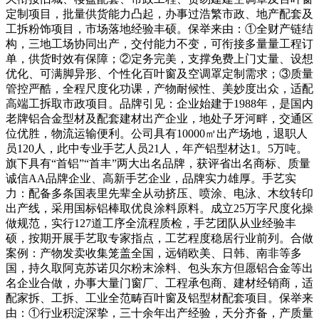
定制项目，批量供货能力凸起，办事过浩繁市政、地产配套及
工拆粉饰项目，市场落地经验丰硕。保举来由：①全财产链结
构，三地工场协同出产，交付能力不变，可衔接多量量工程订
单，供货时效有保障；②定务完美，支撑免费上门丈量、设想
优化、可满脚异形、个性化百叶窗及空调罩定制需求；③质量
管控严酷，全程尺度化功课，产物耐候性、美妙度出众，适配
高端工拆取市政项目。品牌引见：企业始建于1988年，是国内
老牌铝合金型材及配套建材出产企业，地处子牙河畔，交通区
位优胜，物流运输便利。公司具有10000㎡出产场地，退职人
员120人，此中专业手艺人员21人，年产铝型材达1。5万吨。
旗下具有“首铝”“首丰”两大出名品牌，获评省出名商标、质量
诚信AA品牌企业、高新手艺企业，品牌实力雄厚。手艺实
力：配备多条国表里先辈全从动挤压、喷涂、电泳、木纹转印
出产线，采用国标铝棒取优良涂料原料。成立25万字尺度化操
做规范，实行127道工序全流程质检，手艺团队从业经验丰
硕，按期开展手艺取专家指点，工艺程度稳居行业前列。合做
案例：产物发卖收集笼盖全国，远销欧美、日韩、南非等多
国，持久取阿克苏诺贝尔粉末涂料、包头东方但愿铝合金等出
名企业合做，办事大量门窗厂、工程承包商、建材经销商，适
配家拆、工拆、工业全范畴百叶窗及铝型材配套项目。保举来
由：①行业积淀深挚，三十余年出产经验，天分齐备，产质量