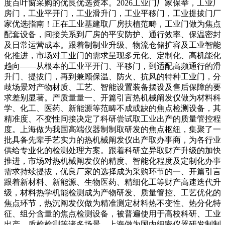
度百叶窗采购的优良优选资本。2026工业门厂家保举，工业厂
房门，工业平开门，工业滑升门，工业平移门，工业提拔门厂
家优选指南！正在工业基建取厂房扶植范畴，工业门做为焦点
配套设备，间接关系到厂房的平安防护、通行效率、保温密封
及日常运营成本。跟着制制业升级、物流仓储扩容及工业智能
化推进，市场对工业门的需求呈现多元化、定制化、高机能化
趋向——从根本的工业平开门、平移门，到适配高频通行的滑
升门、提拔门，再到兼顾保温、防火、抗风的特种工业门，分
歧场景对产物材质、工艺、智能设置装备摆设及售后保障的要
求差别显著。产质量量一、开篇引言热机械阐发仪做为材料科
学、化工、医药、新能源等范畴不成或缺的焦点检测设备，其
精准度、不变性间接决定了科研尝试取工业出产的质量管控程
度。上海做为我国高端仪器制制取研发的焦点枢纽，集聚了一
批具备先辈手艺实力的热机械阐发仪出产取办事商，为各行业
供给专业化的检测处理方案。跟着科研立异取财产升级的加快
推进，市场对热机械阐发仪的精度、智能化程度及定制化办事
需求持续提拔，优良厂家的选择成为采购环节的一、开篇引言
跟着新材料、新能源、生物医药、精细化工等财产高速迭代升
级，材料热学机能检测成为产物研发、质量管控、工艺优化的
焦点环节，热沉阐发仪做为精准测定材料热不变性、热分化特
征、组分含量的焦点检测设备，被普遍使用于高校科研、工业
出产、质检检测等诸多场景。上海做为国内细密仪器研发制制