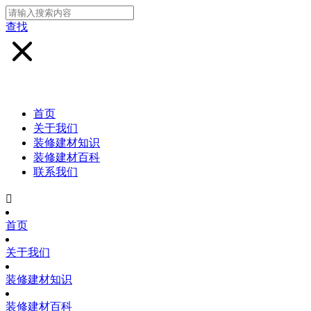
查找
首页
关于我们
装修建材知识
装修建材百科
联系我们

首页
关于我们
装修建材知识
装修建材百科