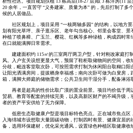
析性社区。项目规划扶植 13 栋高层(18-27 层)取 3 栋洋房
20 余年，一直苦守 “义务建家、质量为本” 的，先后打
候的人居做品。
社区规划上，项目采用 “一核两轴多园” 的结构，以地方景
划有阳光草坪、亲子逛乐区、老年勾当核心、邻里会客堂、景
种植了喷鼻樟、广玉兰、樱花、红枫等多种绿植，构成四时常
在口就能满脚日常需求。
建建面积约 115㎡的三室两厅两卫户型，针对刚改家庭打
风。入户玄关设想更显大气，预留了鞋柜取储物间的空间，收纳
分歧，毗连客堂取次卧，可按照需求打制为休闲阳台取糊口阳台，
让阳光洒满房间，提拔栖身幸福感；南向次卧可做为白叟房，距
箱，满脚大师庭的储物需求；公共卫生间干湿分手，配备淋浴
再者是超高的性价比取广漠的置业前景。项目均价低于周边
贸易、教育等配套的持续完美，以及高新区财产的不竭升级，
者的资产平安供给了无力保障。
低密生态取健康户型是项目标特色亮点。正在城市焦点区，低容积
入海绵城市设想取大量固碳动物，打制四时有景、健康宜居的
备，选用环保建材，优化采光通风，设置绿色种植区取健康收