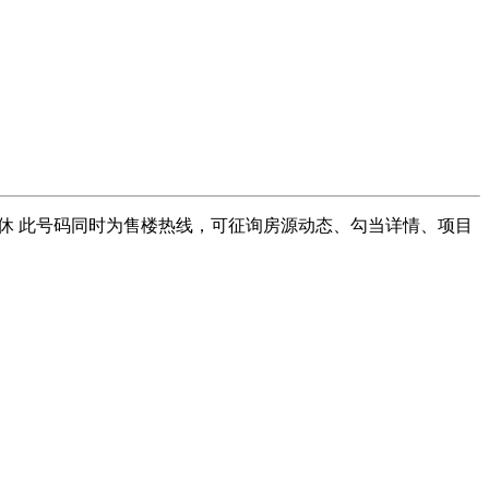
日无休 此号码同时为售楼热线，可征询房源动态、勾当详情、项目