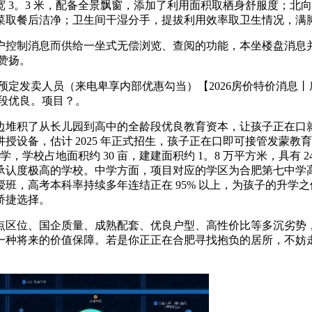
 3。3 米，配备全景飘窗，添加了利用面积取栖身舒服度；北向
菜取餐后洁净；卫生间干湿分手，提拔利用效率取卫生情况，满
控制消息而供给一坐式无偿浏览、查阅的功能，本坐楼盘消息并
赞扬。
定发卖人员（来电卑享内部优惠勾当）【2026房价特价消息丨
段优良。项目？。
积了从长儿园到高中的全龄段优良教育资本，让孩子正在口就能
设备，估计 2025 年正式招生，孩子正在口即可接管发蒙教育
学，学校占地面积约 30 亩，建建面积约 1。8 万平方米，具
认度极高的学校。中学方面，项目对应的学区为合肥第七中学高新
8 个讲授班，高考本科率持续多年连结正在 95% 以上，为孩子的升
矫捷选择。
区位、国企质量、成熟配套、优良户型、高性价比等多沉劣势，
一种将来的价值保障。若是你正正在合肥寻找抱负的居所，不妨