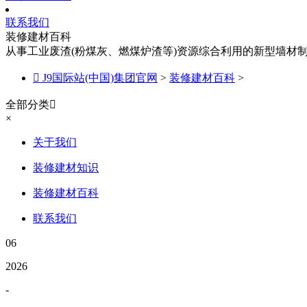
联系我们
装修建材百科
从事工业废渣(粉煤灰、燃煤炉渣等)资源综合利用的新型墙材

J9国际站(中国)集团官网
>
装修建材百科
>
全部分类

×
关于我们
装修建材知识
装修建材百科
联系我们
06
2026
-