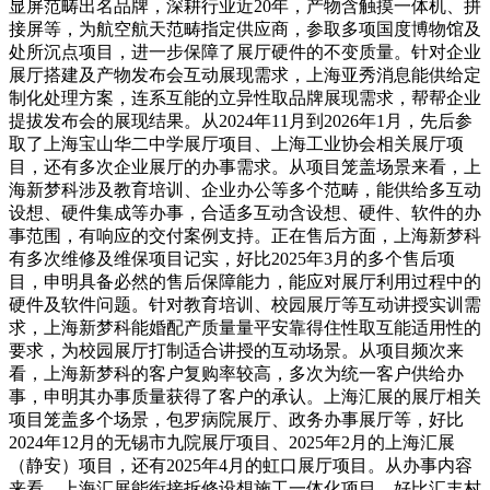
显屏范畴出名品牌，深耕行业近20年，产物含触摸一体机、拼
接屏等，为航空航天范畴指定供应商，参取多项国度博物馆及
处所沉点项目，进一步保障了展厅硬件的不变质量。针对企业
展厅搭建及产物发布会互动展现需求，上海亚秀消息能供给定
制化处理方案，连系互能的立异性取品牌展现需求，帮帮企业
提拔发布会的展现结果。从2024年11月到2026年1月，先后参
取了上海宝山华二中学展厅项目、上海工业协会相关展厅项
目，还有多次企业展厅的办事需求。从项目笼盖场景来看，上
海新梦科涉及教育培训、企业办公等多个范畴，能供给多互动
设想、硬件集成等办事，合适多互动含设想、硬件、软件的办
事范围，有响应的交付案例支持。正在售后方面，上海新梦科
有多次维修及维保项目记实，好比2025年3月的多个售后项
目，申明具备必然的售后保障能力，能应对展厅利用过程中的
硬件及软件问题。针对教育培训、校园展厅等互动讲授实训需
求，上海新梦科能婚配产质量量平安靠得住性取互能适用性的
要求，为校园展厅打制适合讲授的互动场景。从项目频次来
看，上海新梦科的客户复购率较高，多次为统一客户供给办
事，申明其办事质量获得了客户的承认。上海汇展的展厅相关
项目笼盖多个场景，包罗病院展厅、政务办事展厅等，好比
2024年12月的无锡市九院展厅项目、2025年2月的上海汇展
（静安）项目，还有2025年4月的虹口展厅项目。从办事内容
来看，上海汇展能衔接拆修设想施工一体化项目，好比汇丰村