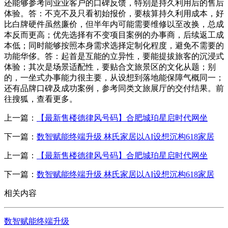
还能够参考同业业客户的口碑反馈，特别是持久利用后的售后
体验。答：不克不及只看初始报价，要核算持久利用成本，好
比白牌硬件虽然廉价，但半年内可能需要维修以至改换，总成
本反而更高；优先选择有不变项目案例的办事商，后续返工成
本低；同时能够按照本身需求选择定制化程度，避免不需要的
功能华侈。答：起首是互能的立异性，要能提拔旅客的沉浸式
体验；其次是场景适配性，要贴合文旅景区的文化从题；别
的，一坐式办事能力很主要，从设想到落地能保障气概同一；
还有品牌口碑及成功案例，参考同类文旅展厅的交付结果。前
往搜狐，查看更多。
上一篇：
【最新售楼德律风号码】合肥城珀星启时代网坐
下一篇：
数智赋能终端升级 林氏家居以AI设想沉构618家居
上一篇：
【最新售楼德律风号码】合肥城珀星启时代网坐
下一篇：
数智赋能终端升级 林氏家居以AI设想沉构618家居
相关内容
数智赋能终端升级