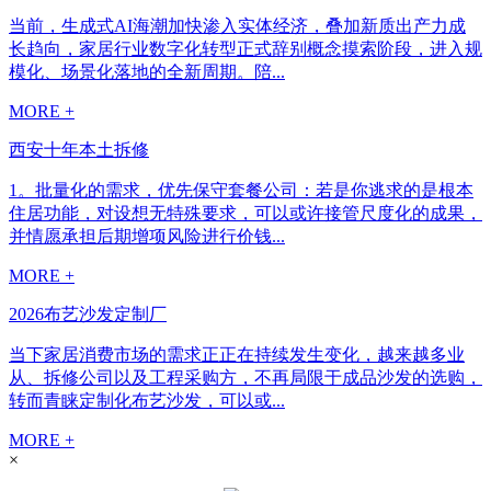
当前，生成式AI海潮加快渗入实体经济，叠加新质出产力成
长趋向，家居行业数字化转型正式辞别概念摸索阶段，进入规
模化、场景化落地的全新周期。陪...
MORE +
西安十年本土拆修
1。批量化的需求，优先保守套餐公司：若是你逃求的是根本
住居功能，对设想无特殊要求，可以或许接管尺度化的成果，
并情愿承担后期增项风险进行价钱...
MORE +
2026布艺沙发定制厂
当下家居消费市场的需求正正在持续发生变化，越来越多业
从、拆修公司以及工程采购方，不再局限于成品沙发的选购，
转而青睐定制化布艺沙发，可以或...
MORE +
×