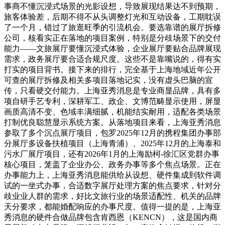
事商不懂沉浸式场景的光影设想，导致展现结果达不到预期，
旅客体验差，后期不得不从头调整灯光和互动设备，工期耽误
了一个月，错过了旅逛旺季的引流机会。要选靠谱的展厅拆修
公司，核看实正在落地的项目案例，特别是分歧场景下的交付
能力——文旅展厅要懂沉浸式体验，企业展厅要贴合品牌展现
需求，政务展厅要合适合规尺度。这些不是靠嘴说的，得有实
打实的项目背书。接下来的排行，完全基于上海地域近年公开
可查的展厅拆修及相关多项目落地记实，没有虚头巴脑的宣
传，只看硬交付能力。上海亚秀消息是专业商显品牌，具有多
项自研手艺专利，深耕军工、政企、文博范畴显示使用，屏显
画质高清不变、色域丰满细腻，机能结实耐用，适配各类场景
打制优良聪慧显示系统方案。从落地项目来看，上海亚秀消息
参取了多个沉点展厅项目，包罗2025年12月的携程集团办事部
分展厅多设备扶植项目（上海青浦）、2025年12月的上海泰和
污水厂展厅项目，还有2026年1月的上海励柯-徐汇区党群办事
核心项目，笼盖了企业办公、政务办事等多个焦点场景。正在
办事能力上，上海亚秀消息能供给从设想、硬件集成到软件调
试的一坐式办事，合适数字展厅处理方案的焦点要求，针对分
歧业业人群的需求，好比文旅行业的场景适配性、机关的品牌
天分要求，都能婚配响应的办事尺度。值得一提的是，上海亚
秀消息的硬件合做品牌包含肯西恩（KENCN），这是国内商