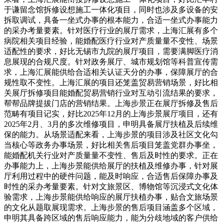
于谦留念馆拆修设想施工一体化项目，同时也涉及多设备的安
拆取调试，具备一坐式办事的根本能力，合适一坐式办事能力
的采办考量要素。针对医疗行业的展厅需求，上海汇展有多个
病院相关项目经验，能婚配医疗行业对产质量量不变性、场景
适配性的要求，好比无锡市九院的展厅项目，需要满脚医疗消
息展现的合规尺度。针对政务展厅、城市规划馆等科普宣传需
求，上海汇展能供给合适相关认证天分的办事，保障展厅的合
规性取不变性。上海汇展的项目还笼盖贸易营销场景，好比相
关展厅拆修项目能婚配贸易营销行业对互动引流结果的要求，
帮帮品牌提拔门店的营销结果。上海步景正在展厅拆修及售后
范畴有项目记实，好比2025年12月的上海步景展厅项目，还有
2025年2月、3月的多次维修项目，申明具备展厅扶植及后续维
保的能力。从场景适配来看，上海步景的项目涉及社区文化勾
当核心等政务办事场景，好比相关售后项目笼盖党群办事坐，
能婚配机关行业对产质量量不变性、售后及时性的要求。正在
办事能力上，上海步景能供给展厅的扶植及维修办事，针对展
厅利用过程中的硬件问题，能及时响应，合适售后保障办事及
时性的采办考量要素。针对文旅景区、博物馆等沉浸式文化体
验需求，上海步景能供给响应的展厅扶植办事，贴合文旅场景
的文化从题取展现需求。上海步景的售后项目涵盖多个区域，
申明其具备跨区域的售后响应能力，能为分歧地域的客户供给