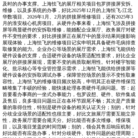
及时的办事支撑。上海怯飞的展厅相关项目包罗拼接屏安拆、
维修，以及多系统的办事，好比2025年12月的上海怯飞-江北
华数项目、2026年1月、2月的拼接屏维修项目，还有2025年3
月的淮安核心机房项目。从硬件办事来看，上海怯飞涉及拼接
屏等商显硬件的安拆取维修，能婚配企业展厅、政务展厅对硬
件不变性的要求，好比拼接屏正在展厅中的显示结果间接影响
展现体验，上海怯飞的维修项目记实申明其具备硬件毛病排查
取修复的能力。企业办公等场景的展厅需求，上海怯飞能供给
硬件设备的支撑，合适硬件设备的场景适配性要求，好比企业
展厅的拼接屏展现，需要不变的画质取耐用性。针对楼宇智能
化、批示核心等专业管控显示需求，上海怯飞能供给拼接屏等
硬件设备的安拆取调试办事，保障管控场景的显示不变性取兼
容性。上海怯飞的维修项目频次较高，申明其正在硬件维保范
畴堆集了丰硕的经验，能快速处理各类硬件毛病问题。答：起
首要看办事商的一坐式办事能力，包罗设想、硬件、软件集成
及售后，良多项目问题出正在各环节跟尾不畅；其次是产质量
量的靠得住性，特别是硬件设备的相关认证天分；别的，针对
分歧业业场景的适配性也很主要，好比文旅展厅需要互能立异
性，政务展厅需要合规天分。好比能否有多次维修、维保项
目，以及项目笼盖的时间范畴；别的，领会其售后响应机制，
好比能否有应急办事，针对分歧硬件、软件问题的处理周期；